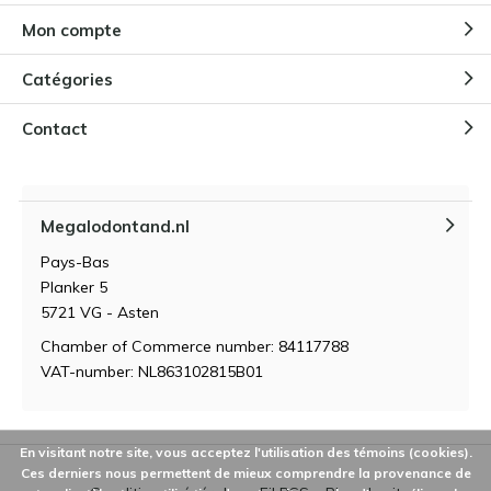
Par
Niels Cox
Mon compte
Catégories
Quelle est la taille du Megalodon
?
Contact
Par
Niels Cox
Megalodontand.nl
Quels ennemis naturels avait le
Megalodon ?
Pays-Bas
Par
Niels Cox
Planker 5
5721 VG - Asten
Chamber of Commerce number: 84117788
VAT-number: NL863102815B01
En visitant notre site, vous acceptez l'utilisation des témoins (cookies).
Ces derniers nous permettent de mieux comprendre la provenance de