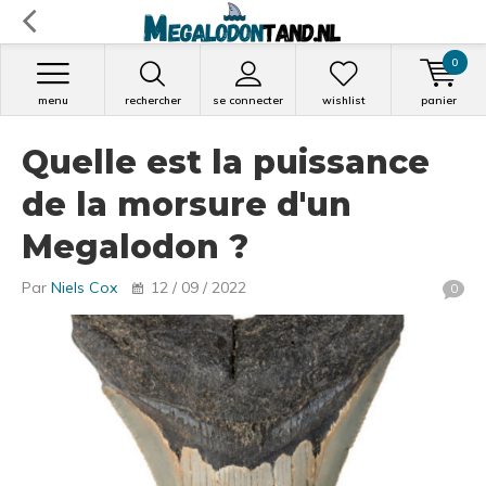
0
menu
rechercher
se connecter
wishlist
panier
Quelle est la puissance
de la morsure d'un
Megalodon ?
Par
Niels Cox
12 / 09 / 2022
0