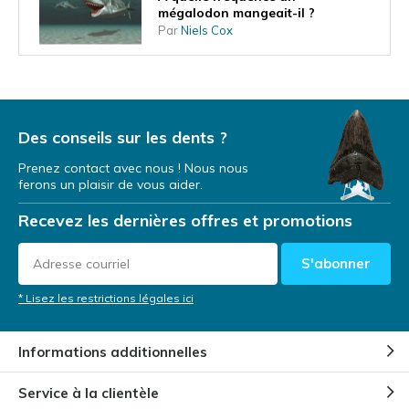
mégalodon mangeait-il ?
Par
Niels Cox
Le mégalodon peut-il revenir un
jour ?
Par
Niels Cox
Des conseils sur les dents ?
Prenez contact avec nous ! Nous nous
ferons un plaisir de vous aider.
Où vivait le mégalodon ?
Recevez les dernières offres et promotions
Par
Niels Cox
S'abonner
Comment savons-nous que le
* Lisez les restrictions légales ici
mégalodon existe ?
Par
Niels
Informations additionnelles
Service à la clientèle
Quel âge avait un Megalodon ?