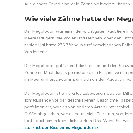
Aus diesem Grund sind viele Zähne weltweit zu finden.
Wie viele Zähne hatte der Meg
Der Megalodon war einer der wichtigsten Raubtiere in 
Meeressäugern wie Walen und Delfinen, aber den Entde
riesige Hai hatte 276 Zähne in fünf verschiedenen Rei
Vorderseite.
Der Megalodon griff zuerst die Flossen und den Schwan
Zähne im Maul dieses prähistorischen Fisches waren perfe
im Meer umherschwamm, um sich an den Kadavern von
Der Megalodon ist ein uraltes Lebewesen, das vor Millione
Jahrtausende vor der geschriebenen Geschichte" bezeic
perfektioniert, was es von anderen Arten unterschied -
Größe abgesehen, wie es heute viele Tiere tun, sonder
hatte auch einen lächerlich starken Biss. Wenn Sie wisse
stark ist der Biss eines Megalodons?