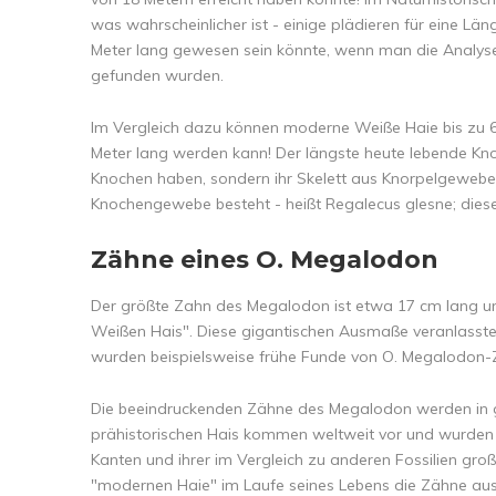
was wahrscheinlicher ist - einige plädieren für eine 
Meter lang gewesen sein könnte, wenn man die Analyse 
gefunden wurden.
Im Vergleich dazu können moderne Weiße Haie bis zu 6 
Meter lang werden kann! Der längste heute lebende Knoc
Knochen haben, sondern ihr Skelett aus Knorpelgewebe 
Knochengewebe besteht - heißt Regalecus glesne; dies
Zähne eines O. Megalodon
Der größte Zahn des Megalodon ist etwa 17 cm lang und
Weißen Hais". Diese gigantischen Ausmaße veranlassten
wurden beispielsweise frühe Funde von O. Megalodon-
Die beeindruckenden Zähne des Megalodon werden in 
prähistorischen Hais kommen weltweit vor und wurden 
Kanten und ihrer im Vergleich zu anderen Fossilien gr
"modernen Haie" im Laufe seines Lebens die Zähne aus