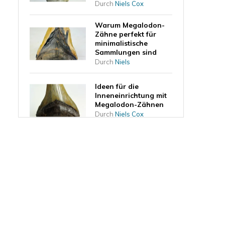
Durch
Niels Cox
Warum Megalodon-
Zähne perfekt für
minimalistische
Sammlungen sind
Durch
Niels
Ideen für die
Inneneinrichtung mit
Megalodon-Zähnen
Durch
Niels Cox
Was sagt die Form
des Zahns über die
Lebensweise des
Megalodons aus?
Durch
Niels Cox
Ein Megalodon-Zahn
als Investition
Durch
Niels Cox