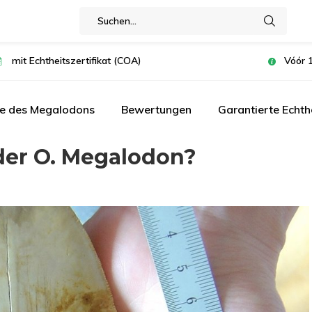
mit Echtheitszertifikat (COA)
Vóór 1
te des Megalodons
Bewertungen
Garantierte Echth
der O. Megalodon?