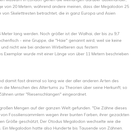
Länge von 20 Metern, während andere meinen, dass der Megalodon 25
von Skelettresten betrachtet, die in ganz Europa und Asien
Meter lang werden. Noch größer ist der Walhai, der bis zu 9,7
henfisch - eine Gruppe, die "Haie" genannt wird, weil sie keine
und nicht wie bei anderen Wirbeltieren aus festem
es Exemplar wurde mit einer Länge von über 11 Metern beschrieben
 damit fast dreimal so lang wie der aller anderen Arten des
 die Menschen des Altertums zu Theorien über seine Herkunft; so
Zähnen unter "Riesenschlangen" eingeordnet.
großen Mengen auf der ganzen Welt gefunden. "Die Zähne dieses
von Fossiliensammlern wegen ihrer bunten Farben, ihrer gezackten
oßen Größe geschätzt, Der Otodus Megalodon wechselte wie die
. Ein Megalodon hatte also Hunderte bis Tausende von Zähnen.