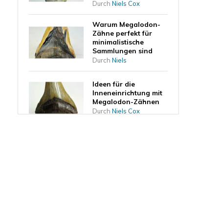
Durch
Niels Cox
Warum Megalodon-
Zähne perfekt für
minimalistische
Sammlungen sind
Durch
Niels
Ideen für die
Inneneinrichtung mit
Megalodon-Zähnen
Durch
Niels Cox
Was sagt die Form
des Zahns über die
Lebensweise des
Megalodons aus?
Durch
Niels Cox
Ein Megalodon-Zahn
als Investition
Durch
Niels Cox