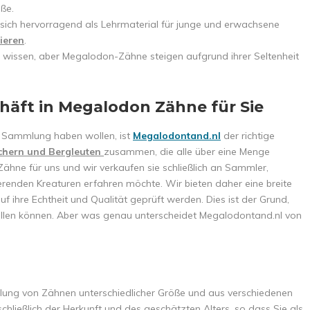
ße.
ich hervorragend als Lehrmaterial für junge und erwachsene
sieren
.
ht wissen, aber Megalodon-Zähne steigen aufgrund ihrer Seltenheit
häft in Megalodon Zähne für Sie
r Sammlung haben wollen, ist
Megalodontand.nl
der richtige
uchern und Bergleuten
zusammen, die alle über eine Menge
ähne für uns und wir verkaufen sie schließlich an Sammler,
erenden Kreaturen erfahren möchte. Wir bieten daher eine breite
 ihre Echtheit und Qualität geprüft werden. Dies ist der Grund,
ellen können. Aber was genau unterscheidet Megalodontand.nl von
mlung von Zähnen unterschiedlicher Größe und aus verschiedenen
chließlich der Herkunft und des geschätzten Alters, so dass Sie als