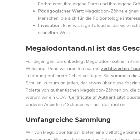
Farbmuster, ihre eigene Form und ihre eigene Grö
Pädagogischer Wert:
Megalodon-Zähne eignen s
Menschen, die
sich für
die Paläontologie
interes
Investition:
Eine wichtige Tatsache, die viele nic
schnell im Wert.
Megalodontand.nl ist das Gesc
Für diejenigen, die unbedingt Megalodon-Zähne in ihre
Webshop. Denn wir arbeiten nur mit
zertifizierten Ta
Erfahrung auf ihrem Gebiet verfügen. Sie sammeln die Z
Schulen, kurzum an jeden, der etwas über diese faszini
Palette von authentischen Megalodon-Zähnen an, die auf
warum wir ein COA (
Certificate of Authenticity
) ausst
anderen Anbietern? Schauen wir uns das mal an:
Umfangreiche Sammlung
Wir von Megalodontand.nl bieten eine vielfältige Sam
Regionen an. Wir beschreiben jeden Zahn im Detail, eins