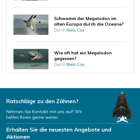
Schwamm der Megalodon im
alten Europa durch die Ozeane?
Durch
Niels Cox
Wie oft hat ein Megalodon
gegessen?
Durch
Niels Cox
Kann der Megalodon jemals
zurückkehren?
Durch
Niels Cox
Ratschläge zu den Zähnen?
Nehmen Sie Kontakt mit uns auf! Wir
helfen Ihnen gerne weiter.
Wo lebte der Megalodon?
Erhalten Sie die neuesten Angebote und
Durch
Niels Cox
Aktionen