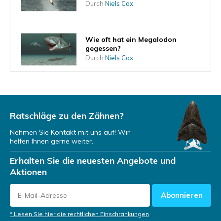
Durch
Niels Cox
Wie oft hat ein Megalodon
gegessen?
Durch
Niels Cox
Kann der Megalodon jemals
zurückkehren?
Durch
Niels Cox
Ratschläge zu den Zähnen?
Nehmen Sie Kontakt mit uns auf! Wir
helfen Ihnen gerne weiter.
Wo lebte der Megalodon?
Erhalten Sie die neuesten Angebote und
Durch
Niels Cox
Aktionen
Abonnieren
Woher wissen wir von der
Existenz des Megalodons?
* Lesen Sie hier die rechtlichen Einschränkungen
Durch
Niels