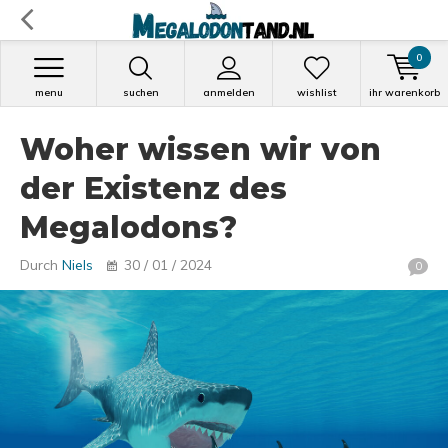
0
menu
suchen
anmelden
wishlist
ihr warenkorb
Woher wissen wir von
der Existenz des
Megalodons?
Durch
Niels
30 / 01 / 2024
0