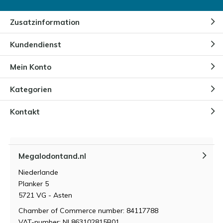
Zusatzinformation
Ist der Megalodon ausgestorben?
Kundendienst
Durch
Bart Lammers
Mein Konto
Kategorien
Wie stark ist der Biss eines
Megalodons?
Durch
Niels Cox
Kontakt
Wie ist der Megalodon
entstanden?
Megalodontand.nl
Durch
Niels Cox
Niederlande
Planker 5
5721 VG - Asten
Chamber of Commerce number: 84117788
VAT-number: NL863102815B01