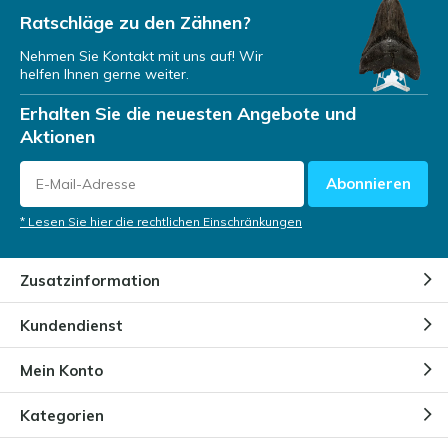
Durch
Niels
Ratschläge zu den Zähnen?
Nehmen Sie Kontakt mit uns auf! Wir
helfen Ihnen gerne weiter.
Wie werden Opale geformt?
Erhalten Sie die neuesten Angebote und
Durch
Niels
Aktionen
Abonnieren
Woher hat der Opal seinen
Namen?
* Lesen Sie hier die rechtlichen Einschränkungen
Durch
Niels
Zusatzinformation
Verschiedene Arten von Opalen
Kundendienst
Durch
NIels
Mein Konto
Kategorien