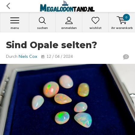
0
menu
suchen
anmelden
wishlist
ihr warenkorb
Sind Opale selten?
Durch
Niels Cox
12 / 04 / 2024
0