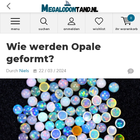
0
menu
suchen
anmelden
wishlist
ihr warenkorb
Wie werden Opale
geformt?
Durch
Niels
22 / 03 / 2024
0