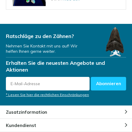
Kann ein Opal mit Wasser in
Kontakt kommen?
Durch
Niels
Ratschläge zu den Zähnen?
Nehmen Sie Kontakt mit uns auf! Wir
helfen Ihnen gerne weiter.
Wie werden Opale geformt?
Erhalten Sie die neuesten Angebote und
Durch
Niels
Aktionen
Abonnieren
Woher hat der Opal seinen
Namen?
* Lesen Sie hier die rechtlichen Einschränkungen
Durch
Niels
Zusatzinformation
Verschiedene Arten von Opalen
Kundendienst
Durch
NIels