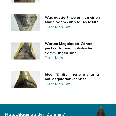
Was passiert, wenn man einen
Megalodon-Zahn fallen lässt?
Durch
Niels Cox
Warum Megalodon-Zähne
perfekt für minimalistische
Sammlungen sind
Durch
Niels
Ideen für die Inneneinrichtung
mit Megalodon-Zähnen
Durch
Niels Cox
Was sagt die Form des Zahns
über die Lebensweise des
Megalodons aus?
Ratschläge zu den Zähnen?
Durch
Niels Cox