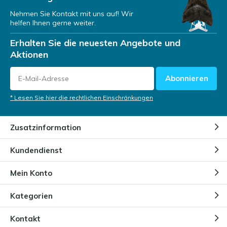
Nehmen Sie Kontakt mit uns auf! Wir
helfen Ihnen gerne weiter.
Ein Megalodon-Zahn als
Investition
Erhalten Sie die neuesten Angebote und
Durch
Niels Cox
Aktionen
Abonnieren
Megalodon-Zähne auf
Tauchexpeditionen
* Lesen Sie hier die rechtlichen Einschränkungen
Durch
Niels Cox
Zusatzinformation
Warum Kinder von Megalodon-
Kundendienst
Zähnen fasziniert sind
Durch
Niels Cox
Mein Konto
Kategorien
Wie lagert und pflegt man einen
Megalodon-Zahn?
Durch
Niels Cox
Kontakt