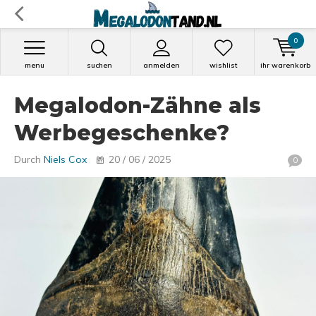
0
menu
suchen
anmelden
wishlist
ihr warenkorb
Megalodon-Zähne als
Werbegeschenke?
Durch
Niels Cox
20 / 06 / 2025
0