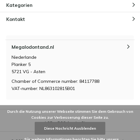
Kategorien
Wie lagert und pflegt man einen
Megalodon-Zahn?
Durch
Niels Cox
Kontakt
Was macht einen Megalodon-
Zahn so wertvoll?
Megalodontand.nl
Durch
Niels Cox
Niederlande
Planker 5
5721 VG - Asten
Chamber of Commerce number: 84117788
VAT-number: NL863102815B01
Durch die Nutzung unserer Webseite stimmen Sie dem Gebrauch von
Cookies zur Verbesserung dieser Seite zu.
AGB
RSS feed
Sitemap
Diese Nachricht Ausblenden
Für weitere Informationen beachten Sie bitte unsere