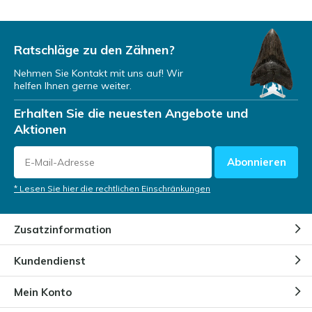
Was sagt die Form des Zahns
über die Lebensweise des
Megalodons aus?
Ratschläge zu den Zähnen?
Durch
Niels Cox
Nehmen Sie Kontakt mit uns auf! Wir
helfen Ihnen gerne weiter.
Ein Megalodon-Zahn als
Investition
Erhalten Sie die neuesten Angebote und
Durch
Niels Cox
Aktionen
Abonnieren
Megalodon-Zähne auf
Tauchexpeditionen
* Lesen Sie hier die rechtlichen Einschränkungen
Durch
Niels Cox
Zusatzinformation
Warum Kinder von Megalodon-
Kundendienst
Zähnen fasziniert sind
Durch
Niels Cox
Mein Konto