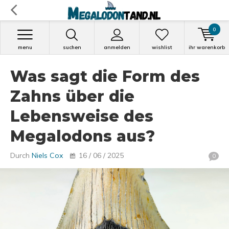
0
menu
suchen
anmelden
wishlist
ihr warenkorb
Was sagt die Form des
Zahns über die
Lebensweise des
Megalodons aus?
Durch
Niels Cox
16 / 06 / 2025
0