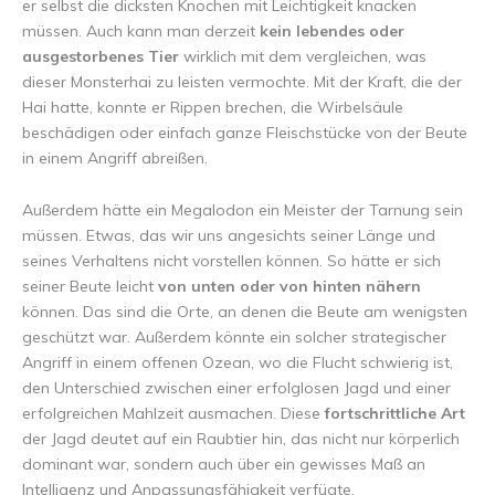
er selbst die dicksten Knochen mit Leichtigkeit knacken
müssen. Auch kann man derzeit
kein lebendes oder
ausgestorbenes Tier
wirklich mit dem vergleichen, was
dieser Monsterhai zu leisten vermochte. Mit der Kraft, die der
Hai hatte, konnte er Rippen brechen, die Wirbelsäule
beschädigen oder einfach ganze Fleischstücke von der Beute
in einem Angriff abreißen.
Außerdem hätte ein Megalodon ein Meister der Tarnung sein
müssen. Etwas, das wir uns angesichts seiner Länge und
seines Verhaltens nicht vorstellen können. So hätte er sich
seiner Beute leicht
von unten oder von hinten nähern
können. Das sind die Orte, an denen die Beute am wenigsten
geschützt war. Außerdem könnte ein solcher strategischer
Angriff in einem offenen Ozean, wo die Flucht schwierig ist,
den Unterschied zwischen einer erfolglosen Jagd und einer
erfolgreichen Mahlzeit ausmachen. Diese
fortschrittliche Art
der Jagd deutet auf ein Raubtier hin, das nicht nur körperlich
dominant war, sondern auch über ein gewisses Maß an
Intelligenz und Anpassungsfähigkeit verfügte.