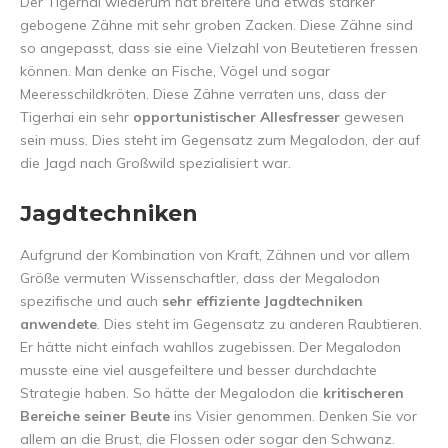
Der Tigerhai wiederum hat breitere und etwas stärker
gebogene Zähne mit sehr groben Zacken. Diese Zähne sind
so angepasst, dass sie eine Vielzahl von Beutetieren fressen
können. Man denke an Fische, Vögel und sogar
Meeresschildkröten. Diese Zähne verraten uns, dass der
Tigerhai ein sehr
opportunistischer Allesfresser
gewesen
sein muss. Dies steht im Gegensatz zum Megalodon, der auf
die Jagd nach Großwild spezialisiert war.
Jagdtechniken
Aufgrund der Kombination von Kraft, Zähnen und vor allem
Größe vermuten Wissenschaftler, dass der Megalodon
spezifische und auch
sehr effiziente Jagdtechniken
anwendete
. Dies steht im Gegensatz zu anderen Raubtieren.
Er hätte nicht einfach wahllos zugebissen. Der Megalodon
musste eine viel ausgefeiltere und besser durchdachte
Strategie haben. So hätte der Megalodon die
kritischeren
Bereiche seiner Beute
ins Visier genommen. Denken Sie vor
allem an die Brust, die Flossen oder sogar den Schwanz.