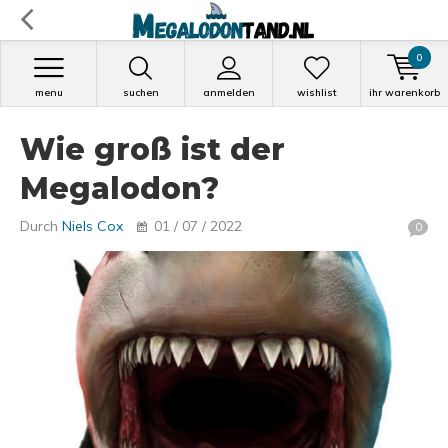
0
menu
suchen
anmelden
wishlist
ihr warenkorb
Wie groß ist der
Megalodon?
Durch
Niels Cox
01 / 07 / 2022
0