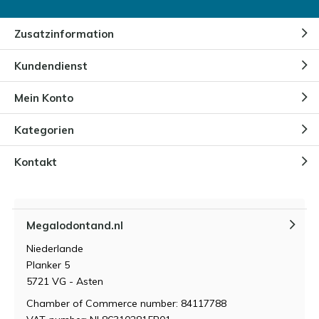
Durch
Niels
Zusatzinformation
Ist der Megalodon ausgestorben?
Kundendienst
Durch
Bart Lammers
Mein Konto
Kategorien
Wie stark ist der Biss eines
Megalodons?
Durch
Niels Cox
Kontakt
Wie ist der Megalodon
entstanden?
Megalodontand.nl
Durch
Niels Cox
Niederlande
Planker 5
5721 VG - Asten
Chamber of Commerce number: 84117788