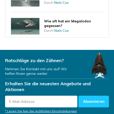
Durch
Niels Cox
Wie oft hat ein Megalodon
gegessen?
Durch
Niels Cox
Kann der Megalodon jemals
zurückkehren?
Durch
Niels Cox
Ratschläge zu den Zähnen?
Nehmen Sie Kontakt mit uns auf! Wir
helfen Ihnen gerne weiter.
Wo lebte der Megalodon?
Erhalten Sie die neuesten Angebote und
Durch
Niels Cox
Aktionen
Abonnieren
Woher wissen wir von der
Existenz des Megalodons?
* Lesen Sie hier die rechtlichen Einschränkungen