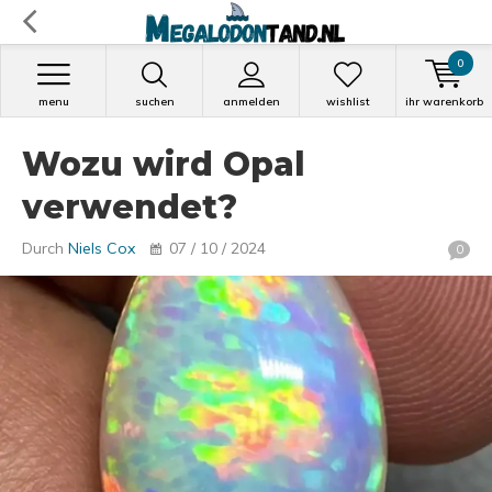
0
menu
suchen
anmelden
wishlist
ihr warenkorb
Wozu wird Opal
verwendet?
Durch
Niels Cox
07 / 10 / 2024
0