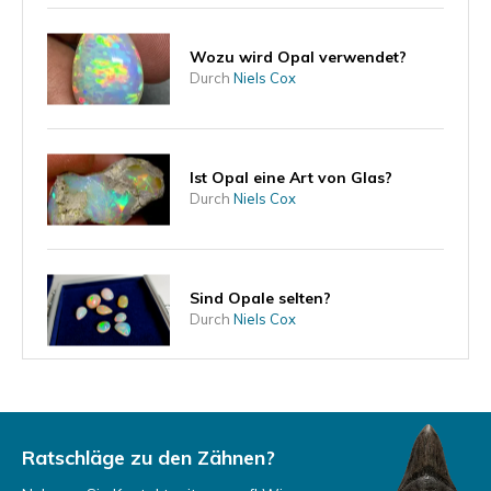
Wozu wird Opal verwendet?
Durch
Niels Cox
Ist Opal eine Art von Glas?
Durch
Niels Cox
Sind Opale selten?
Durch
Niels Cox
Kann ein Opal mit Wasser in
Kontakt kommen?
Durch
Niels
Ratschläge zu den Zähnen?