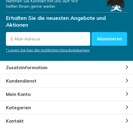
Nehmen Sie Kontakt mit uns auf! Wir
helfen Ihnen gerne weiter.
Wie werden Opale geformt?
Erhalten Sie die neuesten Angebote und
Durch
Niels
Aktionen
Abonnieren
Woher hat der Opal seinen
Namen?
* Lesen Sie hier die rechtlichen Einschränkungen
Durch
Niels
Zusatzinformation
Verschiedene Arten von Opalen
Kundendienst
Durch
NIels
Mein Konto
Kategorien
Kontakt