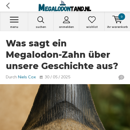
0
menu
suchen
anmelden
wishlist
ihr warenkorb
Was sagt ein
Megalodon-Zahn über
unsere Geschichte aus?
Durch
Niels Cox
30 / 05 / 2025
0