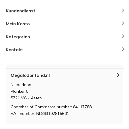
Warum Kinder von Megalodon-
Kundendienst
Zähnen fasziniert sind
Durch
Niels Cox
Mein Konto
Kategorien
Wie lagert und pflegt man einen
Megalodon-Zahn?
Durch
Niels Cox
Kontakt
Was macht einen Megalodon-
Zahn so wertvoll?
Megalodontand.nl
Durch
Niels Cox
Niederlande
Planker 5
5721 VG - Asten
Chamber of Commerce number: 84117788
VAT-number: NL863102815B01