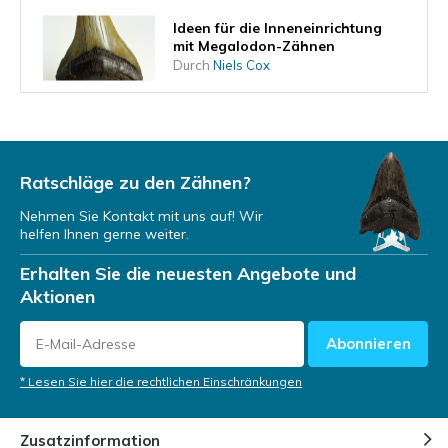
Ideen für die Inneneinrichtung
mit Megalodon-Zähnen
Durch
Niels Cox
Was sagt die Form des Zahns
über die Lebensweise des
Megalodons aus?
Ratschläge zu den Zähnen?
Durch
Niels Cox
Nehmen Sie Kontakt mit uns auf! Wir
helfen Ihnen gerne weiter.
Ein Megalodon-Zahn als
Investition
Erhalten Sie die neuesten Angebote und
Durch
Niels Cox
Aktionen
Abonnieren
Megalodon-Zähne auf
Tauchexpeditionen
* Lesen Sie hier die rechtlichen Einschränkungen
Durch
Niels Cox
Zusatzinformation