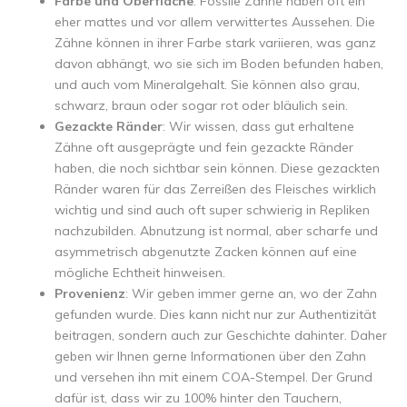
Farbe und Oberfläche
: Fossile Zähne haben oft ein
eher mattes und vor allem verwittertes Aussehen. Die
Zähne können in ihrer Farbe stark variieren, was ganz
davon abhängt, wo sie sich im Boden befunden haben,
und auch vom Mineralgehalt. Sie können also grau,
schwarz, braun oder sogar rot oder bläulich sein.
Gezackte Ränder
: Wir wissen, dass gut erhaltene
Zähne oft ausgeprägte und fein gezackte Ränder
haben, die noch sichtbar sein können. Diese gezackten
Ränder waren für das Zerreißen des Fleisches wirklich
wichtig und sind auch oft super schwierig in Repliken
nachzubilden. Abnutzung ist normal, aber scharfe und
asymmetrisch abgenutzte Zacken können auf eine
mögliche Echtheit hinweisen.
Provenienz
: Wir geben immer gerne an, wo der Zahn
gefunden wurde. Dies kann nicht nur zur Authentizität
beitragen, sondern auch zur Geschichte dahinter. Daher
geben wir Ihnen gerne Informationen über den Zahn
und versehen ihn mit einem COA-Stempel. Der Grund
dafür ist, dass wir zu 100% hinter den Tauchern,