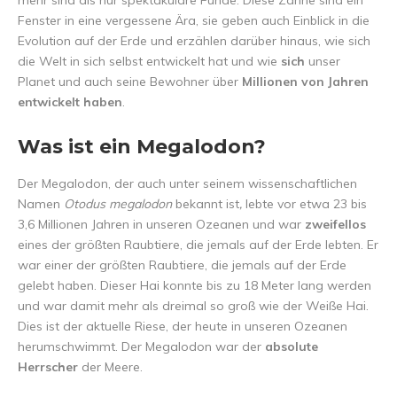
mehr sind als nur spektakuläre Funde. Diese Zähne sind ein
Fenster in eine vergessene Ära, sie geben auch Einblick in die
Evolution auf der Erde und erzählen darüber hinaus, wie sich
die Welt in sich selbst entwickelt hat und wie
sich
unser
Planet und auch seine Bewohner über
Millionen von Jahren
entwickelt haben
.
Was ist ein Megalodon?
Der Megalodon, der auch unter seinem wissenschaftlichen
Namen
Otodus megalodon
bekannt ist
,
lebte vor etwa 23 bis
3,6 Millionen Jahren in unseren Ozeanen und war
zweifellos
eines der größten Raubtiere, die jemals auf der Erde lebten. Er
war einer der größten Raubtiere, die jemals auf der Erde
gelebt haben. Dieser Hai konnte bis zu 18 Meter lang werden
und war damit mehr als dreimal so groß wie der Weiße Hai.
Dies ist der aktuelle Riese, der heute in unseren Ozeanen
herumschwimmt. Der Megalodon war der
absolute
Herrscher
der Meere.