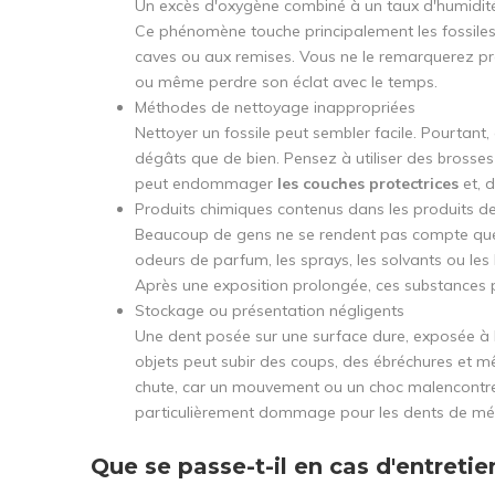
Un excès d'oxygène combiné à un taux d'humidité 
Ce phénomène touche principalement les fossile
caves ou aux remises. Vous ne le remarquerez pr
ou même perdre son éclat avec le temps.
Méthodes de nettoyage inappropriées
Nettoyer un fossile peut sembler facile. Pourtan
dégâts que de bien. Pensez à utiliser des brosse
peut endommager
les couches protectrices
et, 
Produits chimiques contenus dans les produits de
Beaucoup de gens ne se rendent pas compte que 
odeurs de parfum, les sprays, les solvants ou les
Après une exposition prolongée, ces substances pe
Stockage ou présentation négligents
Une dent posée sur une surface dure, exposée à l
objets peut subir des coups, des ébréchures et m
chute, car un mouvement ou un choc malencontre
particulièrement dommage pour les dents de még
Que se passe-t-il en cas d'entretie