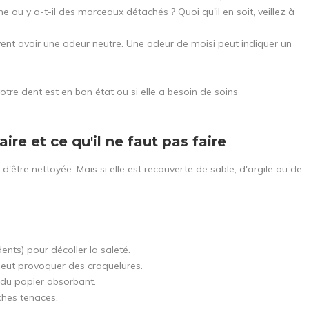
me ou y a-t-il des morceaux détachés ? Quoi qu'il en soit, veillez à
vent avoir une odeur neutre. Une odeur de moisi peut indiquer un
tre dent est en bon état ou si elle a besoin de soins
aire et ce qu'il ne faut pas faire
tre nettoyée. Mais si elle est recouverte de sable, d'argile ou de
nts) pour décoller la saleté.
 peut provoquer des craquelures.
ou du papier absorbant.
aches tenaces.