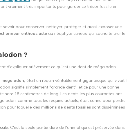
sont vraiment très importants pour garder ce trésor fossile en
ut savoir pour conserver, nettoyer, protéger et aussi exposer une
ectionneur enthousiaste
au néophyte curieux, qui souhaite tirer le
alodon ?
nvient d'expliquer brièvement ce qu'est une dent de mégalodon.
 megalodon,
était un requin véritablement gigantesque qui vivait il
lodon signifie simplement "grande dent", et ce pour une bonne
tteindre 18 centimètres de long. Les dents les plus courantes ont
galodon, comme tous les requins actuels, était connu pour perdre
son pour laquelle des
millions de dents fossiles
sont disséminées
le. C'est la seule partie dure de l'animal qui est préservée dans