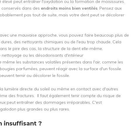
élevé peut entraîner l'oxydation ou la formation de moisissures.
s conservés dans des
endroits moins bien ventilés
. Pensez aux
obablement pas tout de suite, mais votre dent peut se décolorer
t, avec une mauvaise approche, vous pouvez faire beaucoup plus de
s dures, des nettoyants chimiques ou de l'eau trop chaude. Cela
dans le pire des cas, la structure de la dent elle-même.
 nettoyage ou les désodorisants d'intérieur
même les substances volatiles présentes dans l'air, comme les
 bougies parfumées, peuvent réagir avec la surface d'un fossile.
uvent ternir ou décolorer le fossile.
a lumière directe du soleil ou même en contact avec d'autres
ême des fractures. Il faut également tenir compte du risque de
ux peut entraîner des dommages irréparables. C'est
alodon plus grandes ou plus rares.
n insuffisant ?