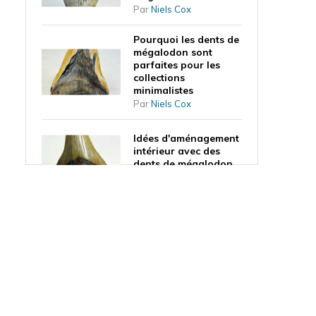
Par
Niels Cox
Pourquoi les dents de
mégalodon sont
parfaites pour les
collections
minimalistes
Par
Niels Cox
Idées d'aménagement
intérieur avec des
dents de mégalodon
Par
Niels Cox
Qu'est-ce que la
forme de la dent vous
apprend sur le mode
de vie du mégalodon
?
Par
Niels Cox
Une dent de