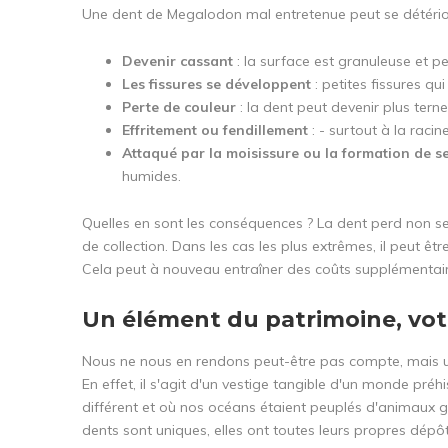
Une dent de Megalodon mal entretenue peut se détérior
Devenir cassant
: la surface est granuleuse et pe
Les fissures se développent
: petites fissures q
Perte de couleur
: la dent peut devenir plus tern
Effritement ou fendillement
: - surtout à la raci
Attaqué par la moisissure ou la formation de s
humides.
Quelles en sont les conséquences ? La dent perd non seu
de collection. Dans les cas les plus extrêmes, il peut ê
Cela peut à nouveau entraîner des coûts supplémentaire
Un élément du patrimoine, vot
Nous ne nous en rendons peut-être pas compte, mais u
En effet, il s'agit d'un vestige tangible d'un monde pr
différent et où nos océans étaient peuplés d'animaux g
dents sont uniques, elles ont toutes leurs propres dépôts