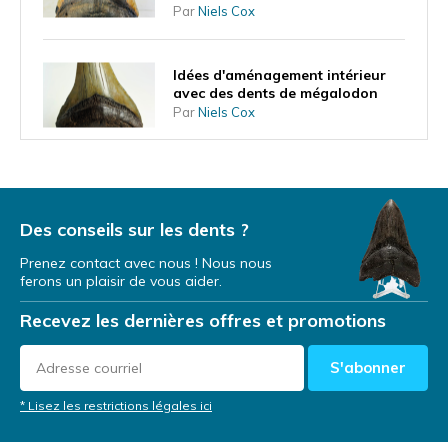
Par
Niels Cox
Idées d'aménagement intérieur
avec des dents de mégalodon
Par
Niels Cox
Qu'est-ce que la forme de la dent
vous apprend sur le mode de vie
du mégalodon ?
Des conseils sur les dents ?
Par
Niels Cox
Prenez contact avec nous ! Nous nous
ferons un plaisir de vous aider.
Une dent de mégalodon comme
investissement
Recevez les dernières offres et promotions
Par
NIels Cox
S'abonner
Dents de mégalodon lors
* Lisez les restrictions légales ici
d'expéditions de plongée
Par
Niels Cox