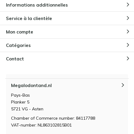
Informations additionnelles
Pourquoi les enfants sont-ils
Service à la clientèle
fascinés par les dents de
mégalodon ?
Mon compte
Par
Niels Cox
Catégories
Comment conserver et entretenir
une dent de Megalodon ?
Contact
Par
Niels Cox
Megalodontand.nl
Qu'est-ce qui fait la valeur d'une
dent de mégalodon ?
Pays-Bas
Par
Niels Cox
Planker 5
5721 VG - Asten
Chamber of Commerce number: 84117788
VAT-number: NL863102815B01