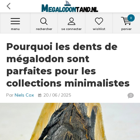
0
menu
rechercher
se connecter
wishlist
panier
Pourquoi les dents de
mégalodon sont
parfaites pour les
collections minimalistes
Par
Niels Cox
20 / 06 / 2025
0