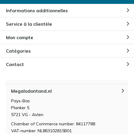
Par
Niels Cox
Informations additionnelles
Pourquoi les enfants sont-ils
Service à la clientèle
fascinés par les dents de
mégalodon ?
Mon compte
Par
Niels Cox
Catégories
Comment conserver et entretenir
une dent de Megalodon ?
Contact
Par
Niels Cox
Megalodontand.nl
Qu'est-ce qui fait la valeur d'une
dent de mégalodon ?
Pays-Bas
Par
Niels Cox
Planker 5
5721 VG - Asten
Chamber of Commerce number: 84117788
VAT-number: NL863102815B01