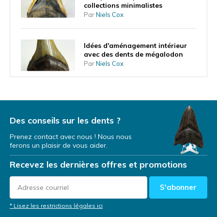
collections minimalistes
Par
Niels Cox
Idées d'aménagement intérieur
avec des dents de mégalodon
Par
Niels Cox
Qu'est-ce que la forme de la dent
vous apprend sur le mode de vie
du mégalodon ?
Des conseils sur les dents ?
Par
Niels Cox
Prenez contact avec nous ! Nous nous
ferons un plaisir de vous aider.
Une dent de mégalodon comme
investissement
Recevez les dernières offres et promotions
Par
NIels Cox
S'abonner
Dents de mégalodon lors
* Lisez les restrictions légales ici
d'expéditions de plongée