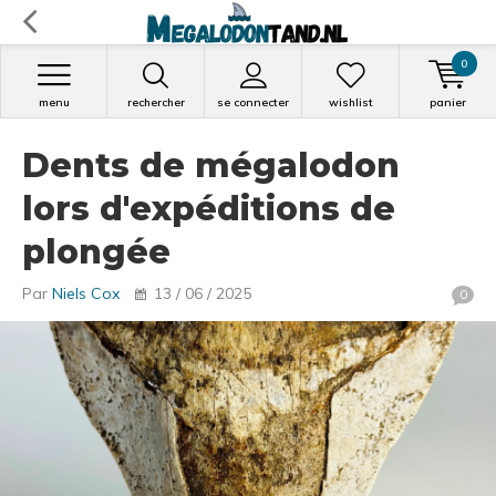
0
menu
rechercher
se connecter
wishlist
panier
Dents de mégalodon
lors d'expéditions de
plongée
Par
Niels Cox
13 / 06 / 2025
0