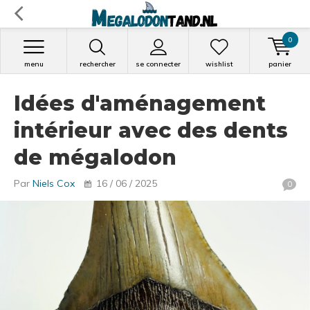
0
menu
rechercher
se connecter
wishlist
panier
Idées d'aménagement
intérieur avec des dents
de mégalodon
Par
Niels Cox
16 / 06 / 2025
0