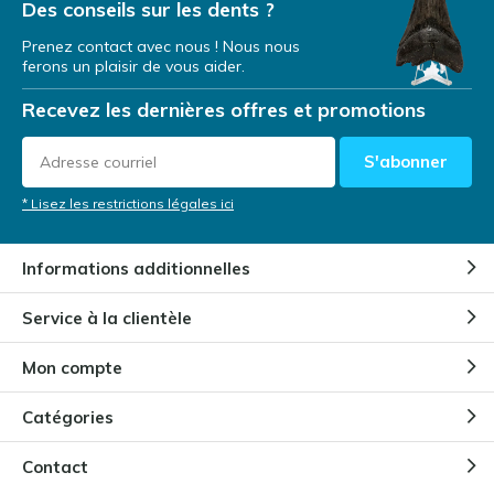
Des conseils sur les dents ?
Par
Niels Cox
Prenez contact avec nous ! Nous nous
ferons un plaisir de vous aider.
Une dent de mégalodon comme
investissement
Recevez les dernières offres et promotions
Par
NIels Cox
S'abonner
Dents de mégalodon lors
* Lisez les restrictions légales ici
d'expéditions de plongée
Par
Niels Cox
Informations additionnelles
Pourquoi les enfants sont-ils
Service à la clientèle
fascinés par les dents de
mégalodon ?
Mon compte
Par
Niels Cox
Catégories
Comment conserver et entretenir
une dent de Megalodon ?
Contact
Par
Niels Cox