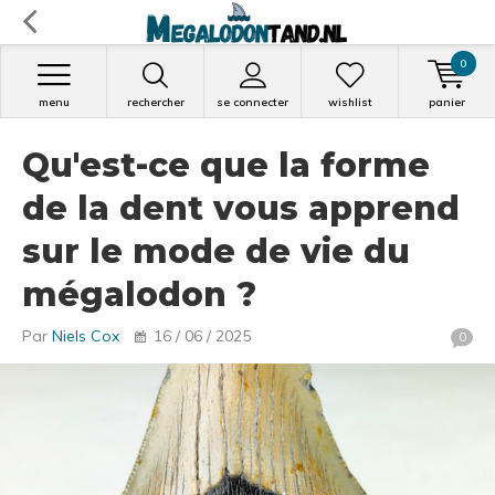
0
menu
rechercher
se connecter
wishlist
panier
Qu'est-ce que la forme
de la dent vous apprend
sur le mode de vie du
mégalodon ?
Par
Niels Cox
16 / 06 / 2025
0