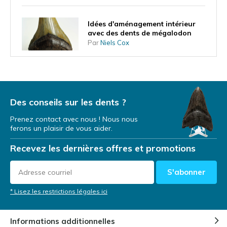
Idées d'aménagement intérieur
avec des dents de mégalodon
Par
Niels Cox
Qu'est-ce que la forme de la dent
vous apprend sur le mode de vie
du mégalodon ?
Des conseils sur les dents ?
Par
Niels Cox
Prenez contact avec nous ! Nous nous
ferons un plaisir de vous aider.
Une dent de mégalodon comme
investissement
Recevez les dernières offres et promotions
Par
NIels Cox
S'abonner
Dents de mégalodon lors
* Lisez les restrictions légales ici
d'expéditions de plongée
Par
Niels Cox
Informations additionnelles