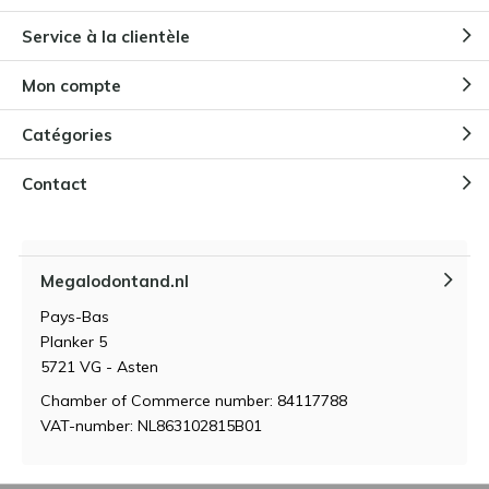
Pourquoi les enfants sont-ils
Service à la clientèle
fascinés par les dents de
mégalodon ?
Mon compte
Par
Niels Cox
Catégories
Comment conserver et entretenir
une dent de Megalodon ?
Contact
Par
Niels Cox
Megalodontand.nl
Qu'est-ce qui fait la valeur d'une
dent de mégalodon ?
Pays-Bas
Par
Niels Cox
Planker 5
5721 VG - Asten
Chamber of Commerce number: 84117788
VAT-number: NL863102815B01