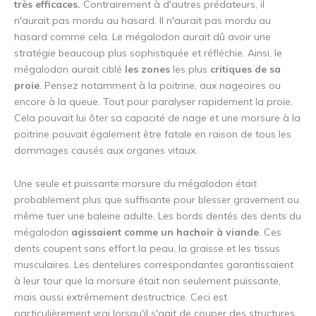
très efficaces.
Contrairement à d'autres prédateurs, il
n'aurait pas mordu au hasard. Il n'aurait pas mordu au
hasard comme cela. Le mégalodon aurait dû avoir une
stratégie beaucoup plus sophistiquée et réfléchie. Ainsi, le
mégalodon aurait ciblé
les zones
les plus
critiques de sa
proie
. Pensez notamment à la poitrine, aux nageoires ou
encore à la queue. Tout pour paralyser rapidement la proie.
Cela pouvait lui ôter sa capacité de nage et une morsure à la
poitrine pouvait également être fatale en raison de tous les
dommages causés aux organes vitaux.
Une seule et puissante morsure du mégalodon était
probablement plus que suffisante pour blesser gravement ou
même tuer une baleine adulte. Les bords dentés des dents du
mégalodon
agissaient comme un hachoir à viande
. Ces
dents coupent sans effort la peau, la graisse et les tissus
musculaires. Les dentelures correspondantes garantissaient
à leur tour que la morsure était non seulement puissante,
mais aussi extrêmement destructrice. Ceci est
particulièrement vrai lorsqu'il s'agit de couper des structures