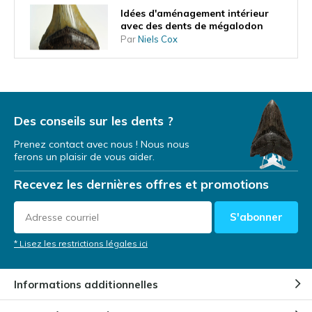
Idées d'aménagement intérieur
avec des dents de mégalodon
Par
Niels Cox
Qu'est-ce que la forme de la dent
vous apprend sur le mode de vie
du mégalodon ?
Des conseils sur les dents ?
Par
Niels Cox
Prenez contact avec nous ! Nous nous
ferons un plaisir de vous aider.
Une dent de mégalodon comme
investissement
Recevez les dernières offres et promotions
Par
NIels Cox
S'abonner
Dents de mégalodon lors
* Lisez les restrictions légales ici
d'expéditions de plongée
Par
Niels Cox
Informations additionnelles