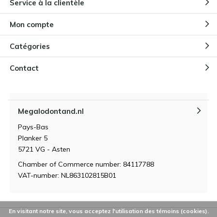
Pourquoi les enfants sont-ils
Service à la clientèle
fascinés par les dents de
mégalodon ?
Mon compte
Par
Niels Cox
Catégories
Comment conserver et entretenir
une dent de Megalodon ?
Contact
Par
Niels Cox
Megalodontand.nl
Qu'est-ce qui fait la valeur d'une
dent de mégalodon ?
Pays-Bas
Par
Niels Cox
Planker 5
5721 VG - Asten
Chamber of Commerce number: 84117788
VAT-number: NL863102815B01
En visitant notre site, vous acceptez l'utilisation des témoins (cookies).