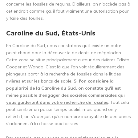
concerne les fossiles de requins. D'ailleurs, on n'accède pas à
cet endroit comme ça, il faut vraiment une autorisation pour
y faire des fouilles.
Caroline du Sud, États-Unis
En Caroline du Sud, nous constatons qu'il existe un autre
point chaud pour la découverte de dents de mégalodon.
Cette zone se situe principalement autour des rivières Edisto,
Cooper et Wando. C'est là que l'on voit régulièrement des
plongeurs partir à la recherche de fossiles dans le lit des
rivières et sur les bancs de sable.
Si l'on considère la
popularité de la Caroline du Sud, on constate qu'il est
même possible d'engager des sociétés commerciales qui
vous guideront dans votre recherche de fossiles
. Tout cela
peut sembler un passe-temps oublié, mais quand on y
réfléchit, on s'aperçoit qu'un nombre incroyable de personnes
s'adonnent à la chasse aux fossiles.