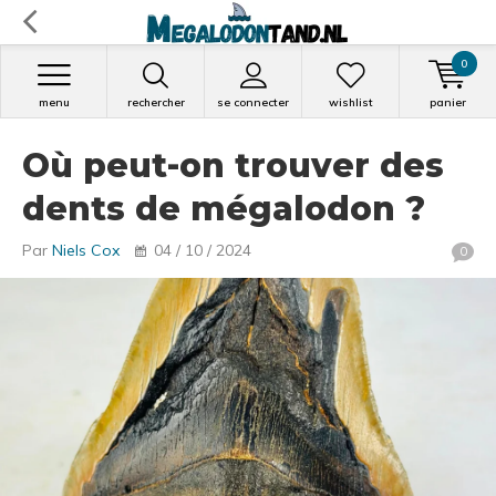
0
menu
rechercher
se connecter
wishlist
panier
Où peut-on trouver des
dents de mégalodon ?
Par
Niels Cox
04 / 10 / 2024
0