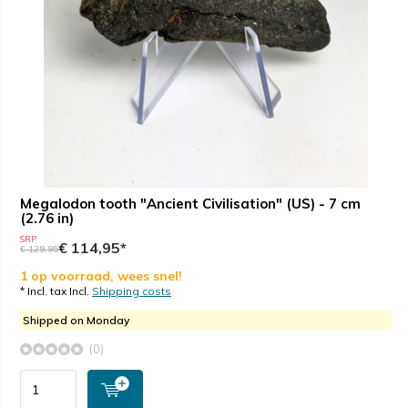
Megalodon tooth "Ancient Civilisation" (US) - 7 cm
(2.76 in)
SRP
€ 114,95*
€ 129,95
1 op voorraad, wees snel!
* Incl. tax Incl.
Shipping costs
Shipped on Monday
(0)