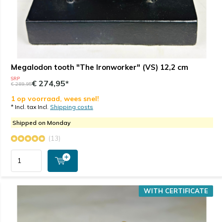
Megalodon tooth "The Ironworker" (VS) 12,2 cm
SRP
€ 274,95*
€ 289,95
1 op voorraad, wees snel!
* Incl. tax Incl.
Shipping costs
Shipped on Monday
(13)
WITH CERTIFICATE