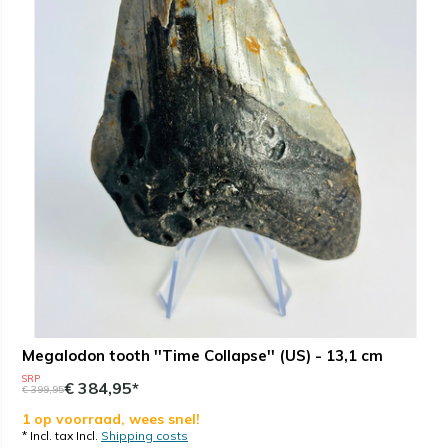
Megalodon tooth ''Time Collapse'' (US) - 13,1 cm
SRP
€ 384,95*
€ 399,95
1 op voorraad, wees snel!
* Incl. tax Incl.
Shipping costs