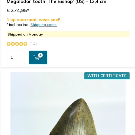
Megalodon tooth 'The Bishop' (US) - 12,4 cm
€ 274,95*
1 op voorraad, wees snel!
* Incl. tax Incl.
Shipping costs
Shipped on Monday
(14)
WITH CERTIFICATE