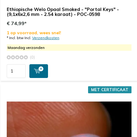
Ethiopische Welo Opaal Smoked - "Portal Keys" -
(9,1x6x2,6 mm - 2.54 karaat) - POC-0598
€ 74,99*
1 op voorraad, wees snel!
* Incl. btw Incl.
Verzendkosten
Maandag verzonden
(0)
MET CERTIFICAAT