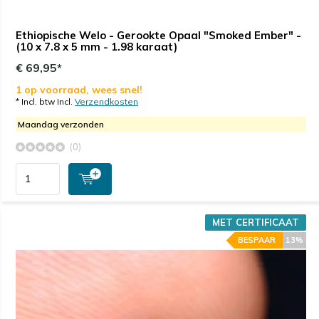
Ethiopische Welo - Gerookte Opaal "Smoked Ember" -
(10 x 7.8 x 5 mm - 1.98 karaat)
€ 69,95*
1 op voorraad, wees snel!
* Incl. btw Incl.
Verzendkosten
Maandag verzonden
(0)
MET CERTIFICAAT
BESPAAR
13%