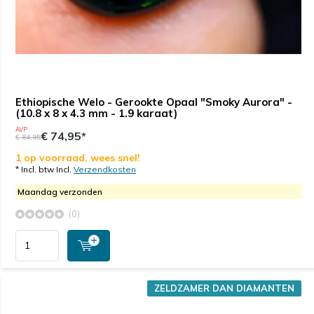
Ethiopische Welo - Gerookte Opaal "Smoky Aurora" -
(10.8 x 8 x 4.3 mm - 1.9 karaat)
AVP
€ 74,95*
€ 84,95
1 op voorraad, wees snel!
* Incl. btw Incl.
Verzendkosten
Maandag verzonden
(0)
ZELDZAMER DAN DIAMANTEN