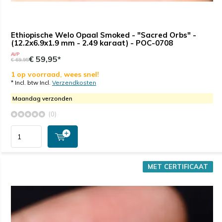
Ethiopische Welo Opaal Smoked - "Sacred Orbs" -
(12.2x6.9x1.9 mm - 2.49 karaat) - POC-0708
AVP
€ 59,95*
€ 69,95
1 op voorraad, wees snel!
* Incl. btw Incl.
Verzendkosten
Maandag verzonden
(0)
MET CERTIFICAAT