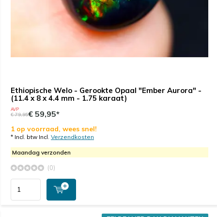
Ethiopische Welo - Gerookte Opaal "Ember Aurora" -
(11.4 x 8 x 4.4 mm - 1.75 karaat)
AVP
€ 59,95*
€ 79,95
1 op voorraad, wees snel!
* Incl. btw Incl.
Verzendkosten
Maandag verzonden
(0)