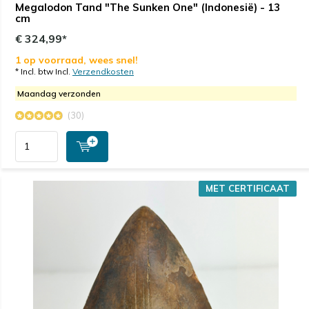
Megalodon Tand "The Sunken One" (Indonesië) - 13
cm
€ 324,99*
1 op voorraad, wees snel!
* Incl. btw Incl.
Verzendkosten
Maandag verzonden
(30)
MET CERTIFICAAT