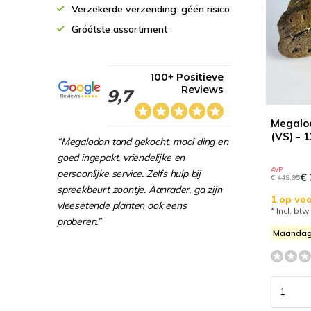
Verzekerde verzending: géén risico
Gróótste assortiment
100+ Positieve
Reviews
9,7
Megalod
(VS) - 
“Megalodon tand gekocht, mooi ding en
goed ingepakt, vriendelijke en
AVP
persoonlijke service. Zelfs hulp bij
€ 
€ 449,95
spreekbeurt zoontje. Aanrader, ga zijn
1 op voo
vleesetende planten ook eens
* Incl. btw
proberen.”
Maandag