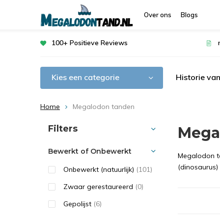
Over ons
Blogs
100+ Positieve Reviews
Kies een categorie
Historie va
Home
Megalodon tanden
Sorteren op:
Filters
Mega
Bewerkt of Onbewerkt
Megalodon ta
(dinosaurus) 
Onbewerkt (natuurlijk)
(101)
Zwaar gerestaureerd
(0)
Gepolijst
(6)