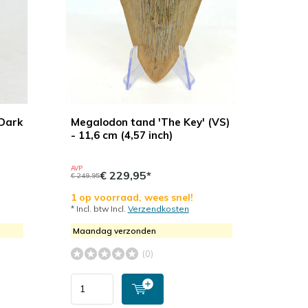
'Dark
Megalodon tand 'The Key' (VS)
- 11,6 cm (4,57 inch)
AVP
€ 229,95*
€ 249,95
1 op voorraad, wees snel!
* Incl. btw Incl.
Verzendkosten
Maandag verzonden
(0)