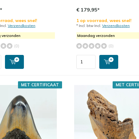
*
€ 179,95*
rraad, wees snel!
1 op voorraad, wees snel!
 Incl.
Verzendkosten
* Incl. btw Incl.
Verzendkosten
 verzonden
Maandag verzonden
(0)
(0)
MET CERTIFICAAT
MET CERTI