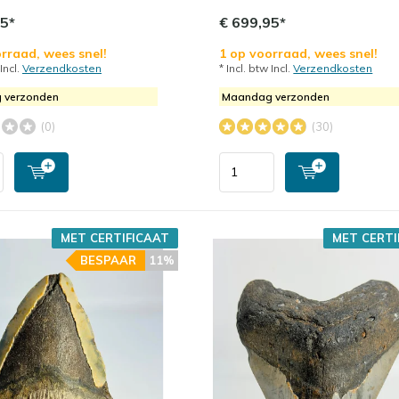
95*
€ 699,95*
rraad, wees snel!
1 op voorraad, wees snel!
 Incl.
Verzendkosten
* Incl. btw Incl.
Verzendkosten
 verzonden
Maandag verzonden
(0)
(30)
MET CERTIFICAAT
MET CERTI
BESPAAR
11%