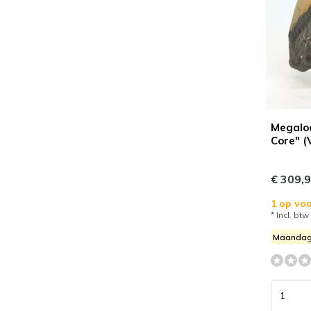
Megalo
Core" (
€ 309,
1 op voo
* Incl. btw
Maandag