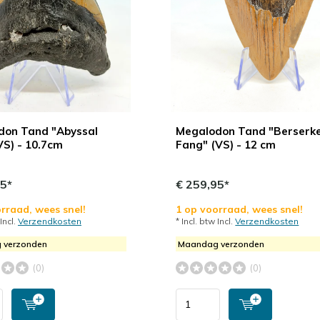
don Tand "Abyssal
Megalodon Tand "Berserk
VS) - 10.7cm
Fang" (VS) - 12 cm
95*
€ 259,95*
rraad, wees snel!
1 op voorraad, wees snel!
 Incl.
Verzendkosten
* Incl. btw Incl.
Verzendkosten
 verzonden
Maandag verzonden
(0)
(0)