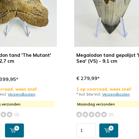
on tand 'The Mutant'
Megalodon tand gepolijst 
12,7 cm
Sea' (VS) - 9.1 cm
€ 279,99*
399,95*
rraad, wees snel!
1 op voorraad, wees snel!
 Incl.
Verzendkosten
* Incl. btw Incl.
Verzendkosten
 verzonden
Maandag verzonden
(0)
(0)