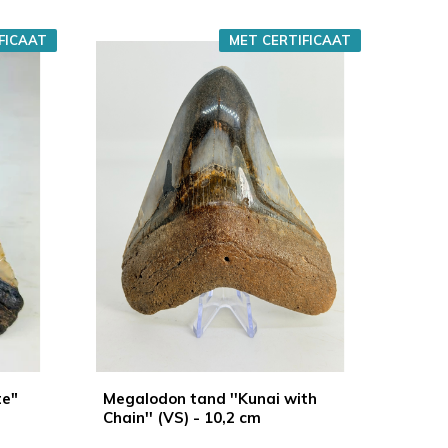
FICAAT
MET CERTIFICAAT
te"
Megalodon tand ''Kunai with
Chain'' (VS) - 10,2 cm