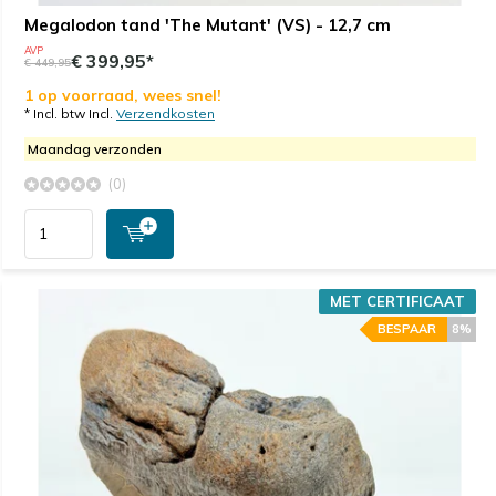
Megalodon tand 'The Mutant' (VS) - 12,7 cm
AVP
€ 399,95*
€ 449,95
1 op voorraad, wees snel!
* Incl. btw Incl.
Verzendkosten
Maandag verzonden
(0)
MET CERTIFICAAT
BESPAAR
8%