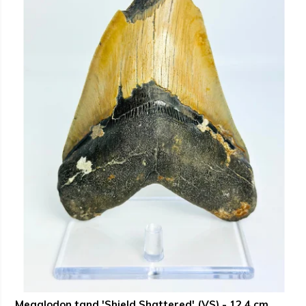
Megalodon tand 'Shield Shattered' (VS) - 12,4 cm