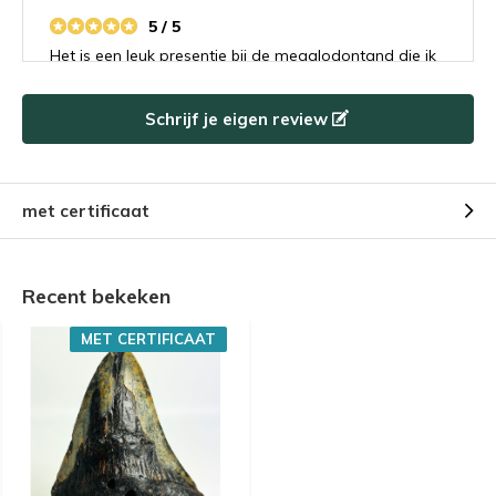
5 / 5
Het is een leuk presentje bij de megalodontand die ik
besteld had. Ik heb het flesje met haaientanden
gegeven aan mijn buurjongetje van 9 die is er
Schrijf je eigen review
helemaal gek van. Ik denk dat hij ook een
toekomstige megalodontand koper gaat worden.
met certificaat
Door
Philip Clitty
- 12-11-2022 16:15
5 / 5
Prachtig vriendelijke mensen en snelle service.
Recent bekeken
Product was super en waar voor mijn geld.
MET CERTIFICAAT
Door
Arjen van Klinken
- 12-11-2022 16:15
5 / 5
Megalodon tand gekocht, mooi ding en goed
ingepakt, vriendelijke en persoonlijke service. Zelfs
hulp bij spreekbeurt zoontje. Aanrader, ga zijn