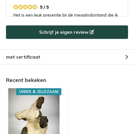
5 / 5
Het is een leuk presentje bij de megalodontand die ik
besteld had. Ik heb het flesje met haaientanden
gegeven aan mijn buurjongetje van 9 die is er
Schrijf je eigen review
helemaal gek van. Ik denk dat hij ook een
toekomstige megalodontand koper gaat worden.
met certificaat
Recent bekeken
UNIEK & ZELDZAAM