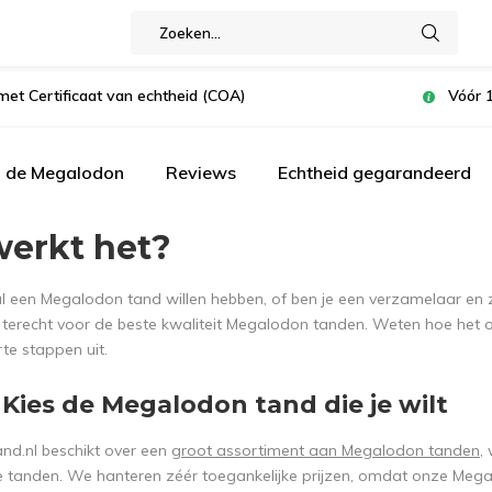
met Certificaat van echtheid (COA)
Vóór 1
n de Megalodon
Reviews
Echtheid gegarandeerd
werkt het?
d al een Megalodon tand willen hebben, of ben je een verzamelaar en 
s terecht voor de beste kwaliteit Megalodon tanden. Weten hoe het on
orte stappen uit.
 Kies de Megalodon tand die je wilt
d.nl beschikt over een
groot assortiment aan Megalodon tanden
,
te tanden. We hanteren zéér toegankelijke prijzen, omdat onze Mega