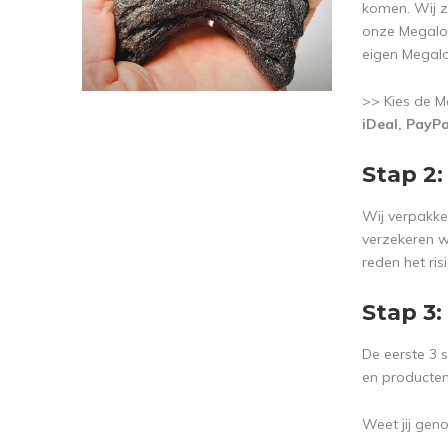
komen. Wij zi
onze Megalod
eigen Megalo
>> Kies de M
iDeal, PayP
Stap 2:
Wij verpakke
verzekeren w
reden het ri
Stap 3:
De eerste 3 
en producten
Weet jij gen