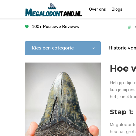
Over ons
Blogs
100+ Positieve Reviews
Kies een categorie
Historie va
Hoe 
Heb jij altij
kun je bij on
het je in 4 k
Stap 1:
Megalodontan
hebt uit gro