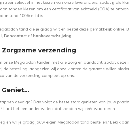
jn zéér selectief in het kiezen van onze leveranciers, zodat jij als kla
on tanden kiezen om een certificaat van echtheid (COA) te ontvang
don tand 100% echt is.
egalodon tand die je graag wilt en bestel deze gemakkelijk online. 
al, Bancontact
of
bankoverschrijving
.
Zorgzame verzending
n onze Megalodon tanden met álle zorg en aandacht, zodat deze in
ij de bestelling, aangezien wij onze klanten de garantie willen bie
sico van de verzending compleet op ons.
Geniet...
stappen gevolgd? Dan volgt de beste stap: genieten van jouw prach
? Laat het een ander weten, dat zouden wij zéér waarderen.
oeg en wil je graag jouw eigen Megalodon tand bestellen? Bekijk da