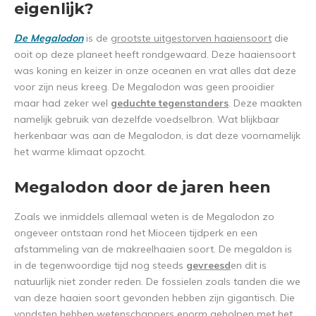
eigenlijk?
De Megalodon
is de
grootste uitgestorven haaiensoort
die
ooit op deze planeet heeft rondgewaard. Deze haaiensoort
was koning en keizer in onze oceanen en vrat alles dat deze
voor zijn neus kreeg. De Megalodon was geen prooidier
maar had zeker wel
geduchte tegenstanders
. Deze maakten
namelijk gebruik van dezelfde voedselbron. Wat blijkbaar
herkenbaar was aan de Megalodon, is dat deze voornamelijk
het warme klimaat opzocht.
Megalodon door de jaren heen
Zoals we inmiddels allemaal weten is de Megalodon zo
ongeveer ontstaan rond het Mioceen tijdperk en een
afstammeling van de makreelhaaien soort. De megaldon is
in de tegenwoordige tijd nog steeds
gevreesd
en dit is
natuurlijk niet zonder reden. De fossielen zoals tanden die we
van deze haaien soort gevonden hebben zijn gigantisch. Die
vondsten hebben wetenschappers
enorm geholpen
met het