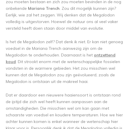
zou moeten bestaan en zich zou moeten bevinden in de nog
onbekende
Mariana Trench
. Zou dit mogelijk kunnen zijn?
Eerlijk, wie zal het zeggen. Wij denken dat de Megalodon
volledig is uitgestorven. Hoewel de natuur ons al veel vaker
versteld heeft doen staan door middel van evolutie.
Is het de Megalodon zelf? Dat denk ik niet. Er kan niet genoeg
voedsel in de Mariana Trench aanwezig zijn om de
Megalodon te onderhouden. Daarnaast is het
ontzettend
koud
. Dit strookt enorm met de wetenschappelijke fossielen
vondsten in de warmere gebieden. Het zou misschien wel
kunnen dat de Megalodon zou zijn geëvolueerd, zoals de
Megalodon is ontstaan uit de makreel haai.
Dat er daardoor een nieuwere haaiensoort is ontstaan rond
de ijstijd die zich wel heeft kunnen aanpassen aan de
omstandigheden. Die misschien wel om kan gaan met
schaarste van voedsel en koudere temperaturen. Hoe we hier
achter kunnen komen is enkel wanneer de wetenschap hier
klaar voor is. Persoonlijk denk ik dat de Megalodon volledig is