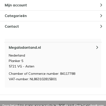
Mijn account
Categorieën
Contact
Megalodontand.nl
Nederland
Planker 5
5721 VG - Asten
Chamber of Commerce number: 84117788
VAT-number: NL863102815B01
Algemene voorwaarden
RSS-feed
Sitemap
Door het gebruiken van onze website, ga je akkoord met het gebruik van