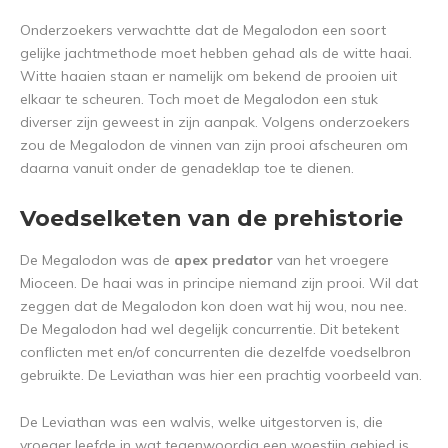
Onderzoekers verwachtte dat de Megalodon een soort
gelijke jachtmethode moet hebben gehad als de witte haai.
Witte haaien staan er namelijk om bekend de prooien uit
elkaar te scheuren. Toch moet de Megalodon een stuk
diverser zijn geweest in zijn aanpak. Volgens onderzoekers
zou de Megalodon de vinnen van zijn prooi afscheuren om
daarna vanuit onder de genadeklap toe te dienen.
Voedselketen van de prehistorie
De Megalodon was de
apex predator
van het vroegere
Mioceen. De haai was in principe niemand zijn prooi. Wil dat
zeggen dat de Megalodon kon doen wat hij wou, nou nee.
De Megalodon had wel degelijk concurrentie. Dit betekent
conflicten met en/of concurrenten die dezelfde voedselbron
gebruikte. De Leviathan was hier een prachtig voorbeeld van.
De Leviathan was een walvis, welke uitgestorven is, die
vroeger leefde in wat tegenwoordig een woestijn gebied is.