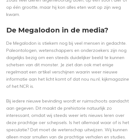
zoals veel dieren tegenwoordig doen, op één soort dier of
op één grootte, maar hij kon alles eten wat op zijn weg
kwam.
De Megalodon in de media?
De Megalodon is stiekem nog bij veel mensen in gedachte.
Paleontologen, wetenschappers en onderzoekers zijn nog
dagelijks bezig om een steeds duidelijker beeld te kunnen
schetsen van dit monster. Je ziet dan ook met enige
regelmaat een artikel verschijnen waarin weer nieuwe
informatie aan het licht komt of dat nou nu.nl, kijkmagazine
of het NCR is.
Bij iedere nieuwe bevinding wordt er ruimschoots aandacht
aan gegeven. Dit maakt de prehistorie natuurlijk zo
interessant, omdat wij steeds weer iets nieuws leren over
deze prachtige oer schepsels. Is het allemaal waar of is het
speculatie? Dat moet de wetenschap uitwijzen. Wij kunnen
alleen maar smullen van de prachtige verhalen en studies.