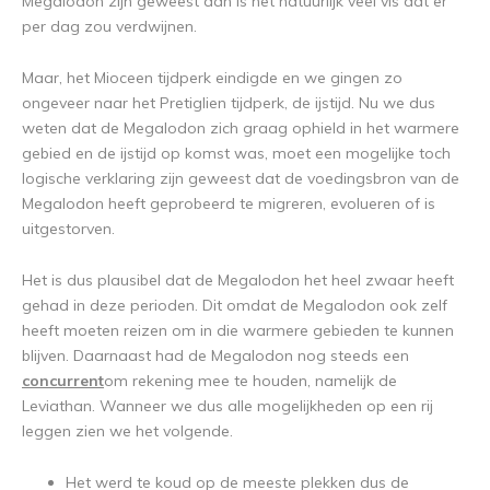
Megalodon zijn geweest dan is het natuurlijk veel vis dat er
per dag zou verdwijnen.
Maar, het Mioceen tijdperk eindigde en we gingen zo
ongeveer naar het Pretiglien tijdperk, de ijstijd. Nu we dus
weten dat de Megalodon zich graag ophield in het warmere
gebied en de ijstijd op komst was, moet een mogelijke toch
logische verklaring zijn geweest dat de voedingsbron van de
Megalodon heeft geprobeerd te migreren, evolueren of is
uitgestorven.
Het is dus plausibel dat de Megalodon het heel zwaar heeft
gehad in deze perioden. Dit omdat de Megalodon ook zelf
heeft moeten reizen om in die warmere gebieden te kunnen
blijven. Daarnaast had de Megalodon nog steeds een
concurrent
om rekening mee te houden, namelijk de
Leviathan. Wanneer we dus alle mogelijkheden op een rij
leggen zien we het volgende.
Het werd te koud op de meeste plekken dus de