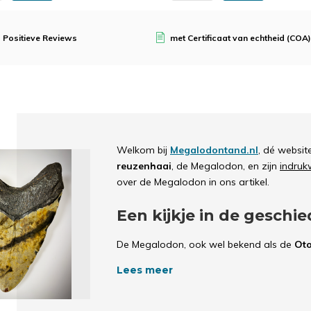
 Positieve Reviews
met Certificaat van echtheid (COA)
Welkom bij
Megalodontand.nl
, dé websit
reuzenhaai
, de Megalodon, en zijn
indru
over de Megalodon in ons artikel.
Een kijkje in de gesch
De Megalodon, ook wel bekend als de
Ot
haaiensoort die 23 miljoen tot 3,6 miljoen
Lees meer
roofdieren hoorde bij de familie van de 
haaien die ooit in onze wateren hebben
De Megalodon kon met gemak een lengte