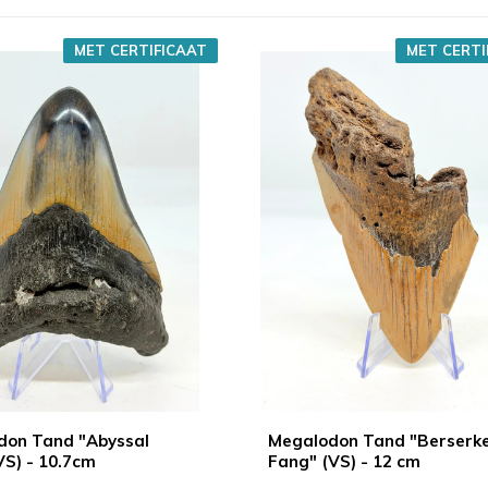
MET CERTIFICAAT
MET CERTI
don Tand "Abyssal
Megalodon Tand "Berserk
VS) - 10.7cm
Fang" (VS) - 12 cm