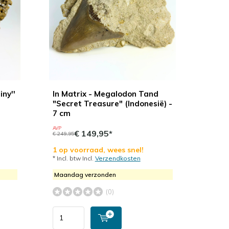
ny''
In Matrix - Megalodon Tand
"Secret Treasure" (Indonesië) -
7 cm
AVP
€ 149,95*
€ 249,95
1 op voorraad, wees snel!
* Incl. btw Incl.
Verzendkosten
Maandag verzonden
(0)