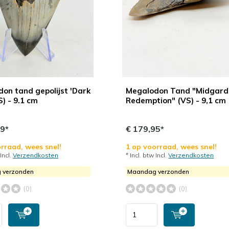
on tand gepolijst 'Dark
Megalodon Tand "Midgard
S) - 9.1 cm
Redemption" (VS) - 9,1 cm
99*
€ 179,95*
rraad, wees snel!
1 op voorraad, wees snel!
 Incl.
Verzendkosten
* Incl. btw Incl.
Verzendkosten
 verzonden
Maandag verzonden
(0)
(0)