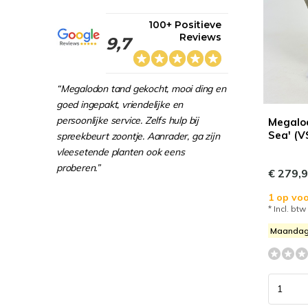
100+ Positieve
Reviews
9,7
“Megalodon tand gekocht, mooi ding en
goed ingepakt, vriendelijke en
persoonlijke service. Zelfs hulp bij
Megalod
Sea' (V
spreekbeurt zoontje. Aanrader, ga zijn
vleesetende planten ook eens
proberen.”
€ 279,
1 op voo
* Incl. btw
Maandag