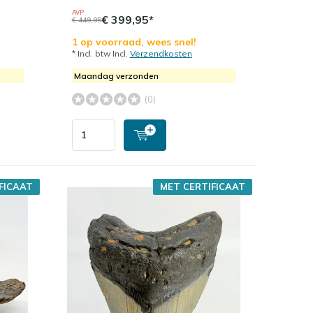
AVP
€ 399,95*
€ 449,95
1 op voorraad, wees snel!
* Incl. btw Incl.
Verzendkosten
Maandag verzonden
(0)
FICAAT
MET CERTIFICAAT