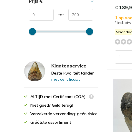
Prijs
€
€ 189,
tot
1 op voo
* Incl. btw
Maandag
Klantenservice
Beste kwaliteit tanden
met certificaat
ALTIJD met Certificaat (COA)
Niet goed? Geld terug!
Verzekerde verzending: géén risico
Gróótste assortiment