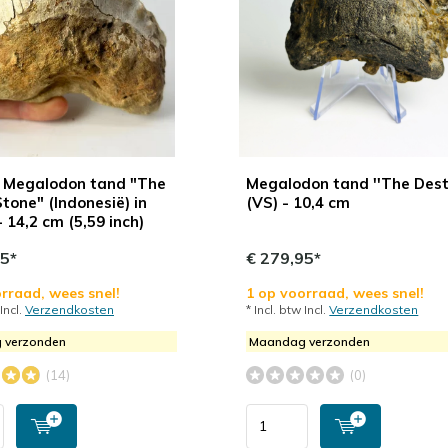
' Megalodon tand "The
Megalodon tand ''The Desti
Stone" (Indonesië) in
(VS) - 10,4 cm
 14,2 cm (5,59 inch)
95*
€ 279,95*
rraad, wees snel!
1 op voorraad, wees snel!
 Incl.
Verzendkosten
* Incl. btw Incl.
Verzendkosten
 verzonden
Maandag verzonden
(14)
(0)