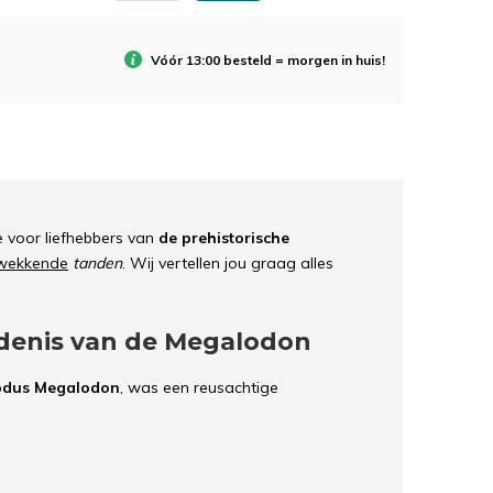
Vóór 13:00 besteld = morgen in huis!
e voor liefhebbers van
de prehistorische
kwekkende
tanden
. Wij vertellen jou graag alles
iedenis van de Megalodon
odus Megalodon
, was een reusachtige
 jaar geleden leefde. Deze prachtige apex
Otodontidae. De Megalodon waren de grootste
 rondgezwommen.
 bereiken van
18 meter
en een gewicht van