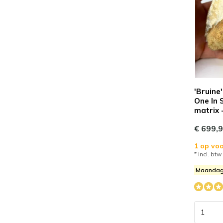
'Bruine
One In 
matrix -
€ 699,
1 op voo
* Incl. btw
Maandag