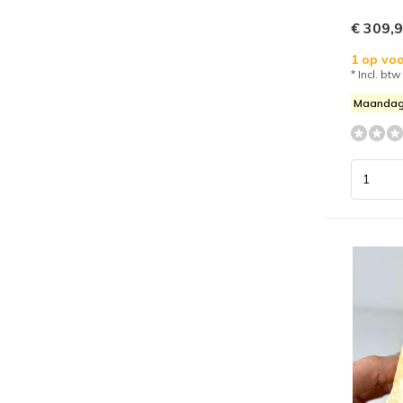
€ 309,
1 op voo
* Incl. btw
Maandag