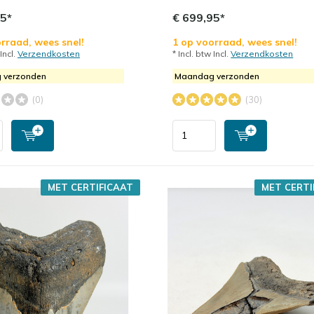
95*
€ 699,95*
rraad, wees snel!
1 op voorraad, wees snel!
 Incl.
Verzendkosten
* Incl. btw Incl.
Verzendkosten
 verzonden
Maandag verzonden
(0)
(30)
MET CERTIFICAAT
MET CERTI