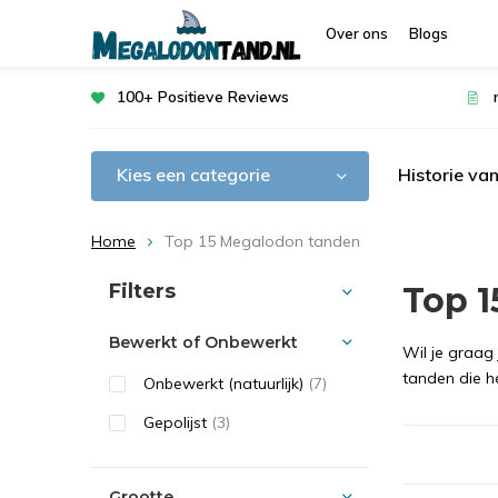
Over ons
Blogs
100+ Positieve Reviews
Kies een categorie
Historie va
Home
Top 15 Megalodon tanden
Sorteren op:
Filters
Top 
Bewerkt of Onbewerkt
Wil je graag
tanden die h
Onbewerkt (natuurlijk)
(7)
Gepolijst
(3)
Grootte