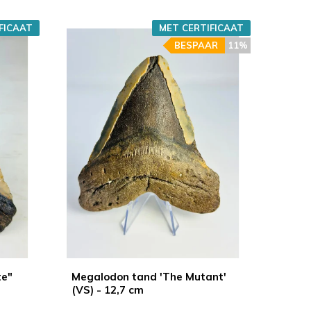
FICAAT
MET CERTIFICAAT
BESPAAR
11%
te"
Megalodon tand 'The Mutant'
(VS) - 12,7 cm