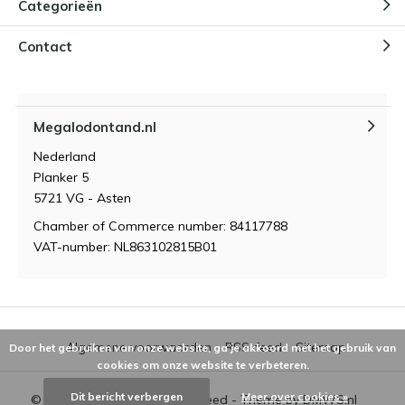
Categorieën
Contact
Megalodontand.nl
Nederland
Planker 5
5721 VG - Asten
Chamber of Commerce number: 84117788
VAT-number: NL863102815B01
Algemene voorwaarden
RSS-feed
Sitemap
Door het gebruiken van onze website, ga je akkoord met het gebruik van
cookies om onze website te verbeteren.
Dit bericht verbergen
Meer over cookies »
© 2026 - Powered by
Lightspeed
- Theme by
DMWS.nl