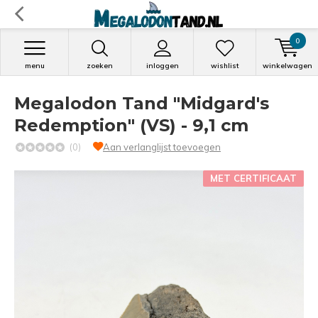
0
menu
zoeken
inloggen
wishlist
winkelwagen
Megalodon Tand "Midgard's
Redemption" (VS) - 9,1 cm
(0)
Aan verlanglijst toevoegen
MET CERTIFICAAT