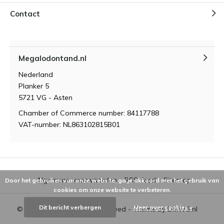
Contact
Megalodontand.nl
Nederland
Planker 5
5721 VG - Asten
Chamber of Commerce number: 84117788
VAT-number: NL863102815B01
Algemene voorwaarden
RSS-feed
Sitemap
Door het gebruiken van onze website, ga je akkoord met het gebruik van
cookies om onze website te verbeteren.
Dit bericht verbergen
Meer over cookies »
© 2026 - Powered by
Lightspeed
- Theme by
DMWS.nl