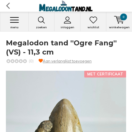
0
menu
zoeken
inloggen
wishlist
winkelwagen
Megalodon tand ''Ogre Fang''
(VS) - 11,3 cm
(0)
Aan verlanglijst toevoegen
MET CERTIFICAAT