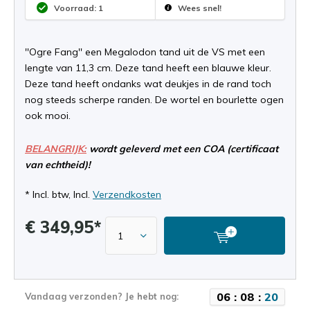
Voorraad: 1
Wees snel!
''Ogre Fang'' een Megalodon tand uit de VS met een
lengte van 11,3 cm. Deze tand heeft een blauwe kleur.
Deze tand heeft ondanks wat deukjes in de rand toch
nog steeds scherpe randen. De wortel en bourlette ogen
ook mooi.
BELANGRIJK:
wordt geleverd met een COA (certificaat
van echtheid)!
* Incl. btw, Incl.
Verzendkosten
€ 349,95*
0
6
:
0
8
:
1
9
Vandaag verzonden? Je hebt nog: