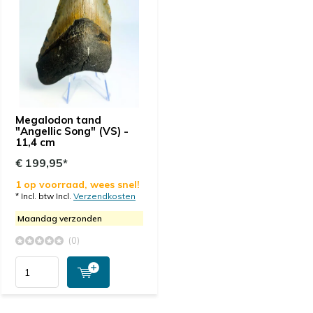
Megalodon tand
"Angellic Song" (VS) -
11,4 cm
€ 199,95*
1 op voorraad, wees snel!
* Incl. btw Incl.
Verzendkosten
Maandag verzonden
(0)