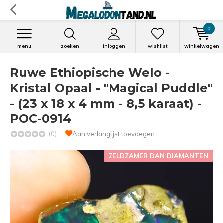
0
menu
zoeken
inloggen
wishlist
winkelwagen
Ruwe Ethiopische Welo -
Kristal Opaal - "Magical Puddle"
- (23 x 18 x 4 mm - 8,5 karaat) -
POC-0914
(0)
Aan verlanglijst toevoegen
ZELDZAMER DAN DIAMANTEN