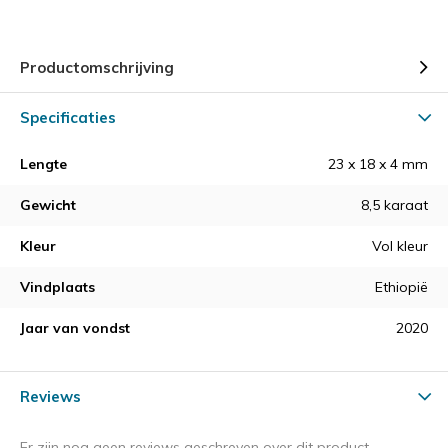
Productomschrijving
Specificaties
Lengte
23 x 18 x 4 mm
Gewicht
8,5 karaat
Kleur
Vol kleur
Vindplaats
Ethiopië
Jaar van vondst
2020
Reviews
Er zijn nog geen reviews geschreven over dit product.