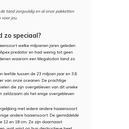
de tand zorgvuldig en al onze pakketten
 voor jou.
 zo speciaal?
iensoort welke miljoenen jaren geleden
Apex predator en had weinig tot geen
 redenen waarom een Megalodon tand zo
n leefde tussen de 23 miljoen jaar en 3,6
ser van onze oceanen. De prachtige
elen die zijn overgebleven van dit unieke
en zeldzaam als het enige overgebleven
rgelijking met iedere andere haaiensoort
n enige andere haaiensoort. De gemiddelde
e 12 en 18 cm. Ze zijn daarnaast
n, wat wijst op hun destructieve beet.