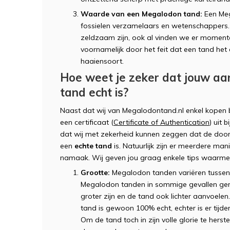
Waarde van een Megalodon tand:
Een Meg
fossielen verzamelaars en wetenschappers
zeldzaam zijn, ook al vinden we er moment
voornamelijk door het feit dat een tand het 
haaiensoort.
Hoe weet je zeker dat jouw a
tand echt is?
Naast dat wij van Megalodontand.nl enkel kopen b
een certificaat (
Certificate of Authentication
) uit 
dat wij met zekerheid kunnen zeggen dat de door
een
echte tand
is. Natuurlijk zijn er meerdere man
namaak. Wij geven jou graag enkele tips waarmee
Grootte:
Megalodon tanden variëren tussen
Megalodon tanden in sommige gevallen gere
groter zijn en de tand ook lichter aanvoelen.
tand is gewoon 100% echt, echter is er tijde
Om de tand toch in zijn volle glorie te hers