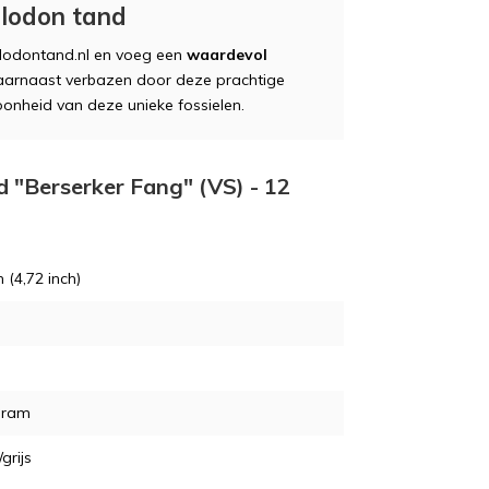
lodon tand
lodontand.nl en voeg een
waardevol
e daarnaast verbazen door deze prachtige
hoonheid van deze unieke fossielen.
d "Berserker Fang" (VS) - 12
 (4,72 inch)
gram
/grijs