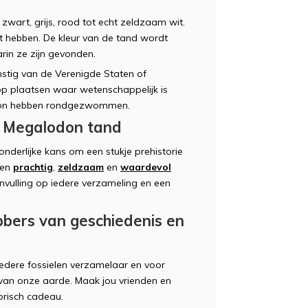
wart, grijs, rood tot echt zeldzaam wit.
t hebben. De kleur van de tand wordt
rin ze zijn gevonden.
mstig van de Verenigde Staten of
p plaatsen waar wetenschappelijk is
odon hebben rondgezwommen.
en Megalodon tand
nderlijke kans om een stukje prehistorie
een
prachtig
,
zeldzaam
en
waardevol
nvulling op iedere verzameling en een
bbers van geschiedenis en
edere fossielen verzamelaar en voor
 van onze aarde. Maak jou vrienden en
orisch cadeau.