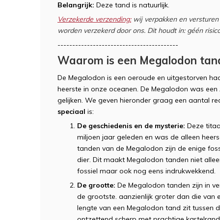
Belangrijk:
Deze tand is natuurlijk.
Verzekerde verzending:
wij verpakken en versturen 
worden verzekerd door ons. Dit houdt in: géén risico
-----------------------------------------
Waarom is een Megalodon tand
De Megalodon is een oeroude en uitgestorven haa
heerste in onze oceanen. De Megalodon was een 
gelijken. We geven hieronder graag een aantal
speciaal
is:
De geschiedenis en de mysterie:
Deze titaa
miljoen jaar geleden en was de alleen heer
tanden van de Megalodon zijn de enige fossi
dier. Dit maakt Megalodon tanden niet alle
fossiel maar ook nog eens indrukwekkend.
De grootte:
De Megalodon tanden zijn in ve
de grootste. aanzienlijk groter dan die va
lengte van een Megalodon tand zit tussen d
ontzettend scherp met prachtige kartelrande