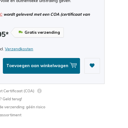
volle en authentieke uitstraling geven.
K:
wordt geleverd met een COA (certificaat van
Gratis verzending
95*
ncl.
Verzendkosten
Toevoegen aan winkelwagen
t Certificaat (COA)
? Geld terug!
e verzending: géén risico
 assortiment