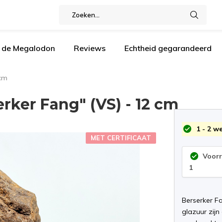
n de Megalodon
Reviews
Echtheid gegarandeerd
 cm
ker Fang" (VS) - 12 cm
1 - 2 w
MET CERTIFICAAT
Voor
1
Berserker F
glazuur zijn