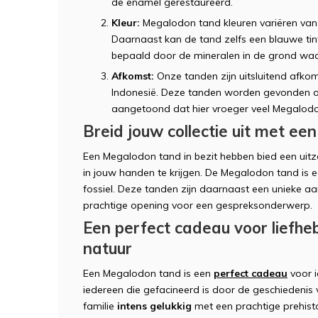
de enamel gerestaureerd.
Kleur:
Megalodon tand kleuren variëren van z
Daarnaast kan de tand zelfs een blauwe tin
bepaald door de mineralen in de grond waa
Afkomst:
Onze tanden zijn uitsluitend afko
Indonesië. Deze tanden worden gevonden o
aangetoond dat hier vroeger veel Megal
Breid jouw collectie uit met e
Een Megalodon tand in bezit hebben bied een uitzo
in jouw handen te krijgen. De Megalodon tand is 
fossiel. Deze tanden zijn daarnaast een unieke aa
prachtige opening voor een gespreksonderwerp.
Een perfect cadeau voor liefhe
natuur
Een Megalodon tand is een
perfect cadeau
voor i
iedereen die gefacineerd is door de geschiedenis
familie
intens gelukkig
met een prachtige prehist