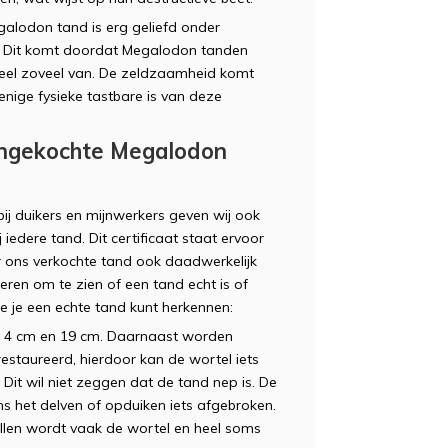
alodon tand is erg geliefd onder
. Dit komt doordat Megalodon tanden
eel zoveel van. De zeldzaamheid komt
enige fysieke tastbare is van deze
angekochte Megalodon
ij duikers en mijnwerkers geven wij ook
bij iedere tand. Dit certificaat staat ervoor
 ons verkochte tand ook daadwerkelijk
ieren om te zien of een tand echt is of
 je een echte tand kunt herkennen:
 4 cm en 19 cm. Daarnaast worden
staureerd, hierdoor kan de wortel iets
 Dit wil niet zeggen dat de tand nep is. De
ns het delven of opduiken iets afgebroken.
tellen wordt vaak de wortel en heel soms