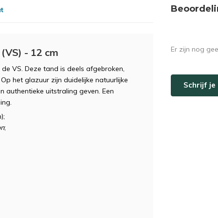
Beoordeli
at
Er zijn nog ge
(VS) - 12 cm
 de VS. Deze tand is deels afgebroken,
 het glazuur zijn duidelijke natuurlijke
Schrijf j
n authentieke uitstraling geven. Een
ing.
);
on
;