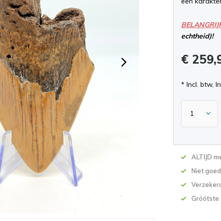
een karakter
BELANGRIJ
echtheid)!
€ 259,
* Incl. btw, I
ALTIJD me
Niet goed
Verzekerd
Gróótste