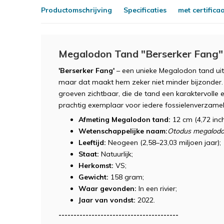
Productomschrijving
Specificaties
met certifica
Megalodon Tand "Berserker Fang" 
'Berserker Fang'
– een unieke Megalodon tand uit
maar dat maakt hem zeker niet minder bijzonder. Op
groeven zichtbaar, die de tand een karaktervolle e
prachtig exemplaar voor iedere fossielenverzamel
Afmeting Megalodon tand:
12 cm (4,72 inch
Wetenschappelijke naam:
Otodus megalod
Leeftijd:
Neogeen (2,58–23,03 miljoen jaar);
Staat:
Natuurlijk;
Herkomst:
VS;
Gewicht:
158 gram;
Waar gevonden:
In een rivier;
Jaar van vondst:
2022.
----------------------------------------