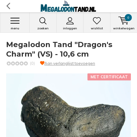
0
menu
zoeken
inloggen
wishlist
winkelwagen
Megalodon Tand "Dragon's
Charm" (VS) - 10,6 cm
(0)
Aan verlanglijst toevoegen
MET CERTIFICAAT