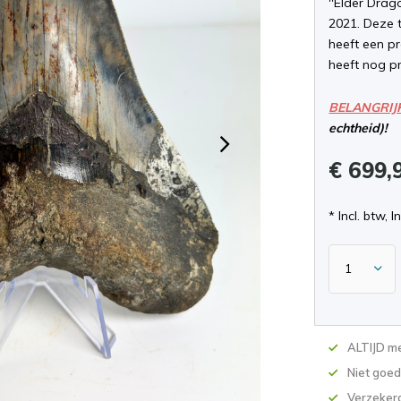
''Elder Drag
2021. Deze 
heeft een pr
heeft nog p
BELANGRIJ
echtheid)!
€ 699,
* Incl. btw, I
ALTIJD me
Niet goed
Verzekerd