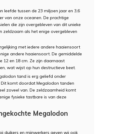
n leefde tussen de 23 miljoen jaar en 3,6
ser van onze oceanen. De prachtige
elen die zijn overgebleven van dit unieke
en zeldzaam als het enige overgebleven
rgelijking met iedere andere haaiensoort
n enige andere haaiensoort. De gemiddelde
e 12 en 18 cm. Ze zijn daarnaast
n, wat wijst op hun destructieve beet.
alodon tand is erg geliefd onder
. Dit komt doordat Megalodon tanden
eel zoveel van. De zeldzaamheid komt
enige fysieke tastbare is van deze
angekochte Megalodon
ij duikers en mijnwerkers geven wij ook