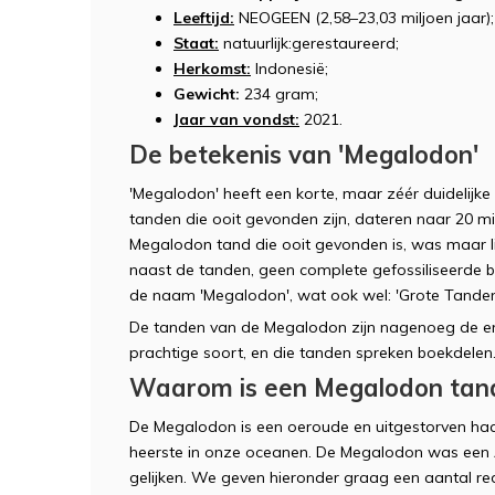
Leeftijd:
NEOGEEN (2,58–23,03 miljoen jaar);
Staat:
natuurlijk:gerestaureerd;
Herkomst:
Indonesië;
Gewicht:
234 gram;
Jaar van vondst:
2021.
De betekenis van 'Megalodon'
'Megalodon' heeft een korte, maar zéér duidelijke
tanden die ooit gevonden zijn, dateren naar 20 mi
Megalodon tand die ooit gevonden is, was maar li
naast de tanden, geen complete gefossiliseerde b
de naam 'Megalodon', wat ook wel: 'Grote Tanden
De tanden van de Megalodon zijn nagenoeg de eni
prachtige soort, en die tanden spreken boekdelen
Waarom is een Megalodon tand
De Megalodon is een oeroude en uitgestorven haa
heerste in onze oceanen. De Megalodon was een 
gelijken. We geven hieronder graag een aantal