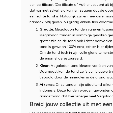
een certificaat (
Certificate of Authentication
) uit 
dat wij met zekerheid kunnen zeggen dat de door
een
echte tand
is. Natuurlijk zijn er meerdere man
namaak. Wij geven jou graag enkele tips waarmee
Grootte:
Megalodon tanden variëren tussen
Megalodon tanden in sommige gevallen gere
groter zijn en de tand ook lichter aanvoelen.
tand is gewoon 100% echt, echter is er tijde
Om de tand toch in zijn volle glorie te hers
de enamel gerestaureerd.
Kleur:
Megalodon tand kleuren variëren van z
Daarnaast kan de tand zelfs een blauwe tin
bepaald door de mineralen in de grond waa
Afkomst:
Onze tanden zijn uitsluitend afko
Indonesië. Deze tanden worden gevonden o
aangetoond dat hier vroeger veel Megal
Breid jouw collectie uit met e
Een Megalodon tand in bezit hebben bied een uitzo