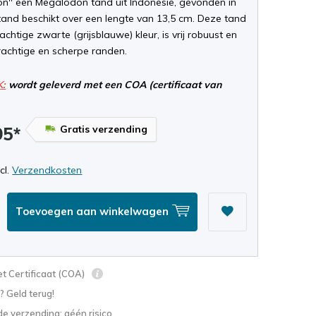
on'' een Megalodon tand uit Indonesië, gevonden in
tand beschikt over een lengte van 13,5 cm. Deze tand
achtige zwarte (grijsblauwe) kleur, is vrij robuust en
rachtige en scherpe randen.
K:
wordt geleverd met een COA (certificaat van
Gratis verzending
95*
ncl.
Verzendkosten
Toevoegen aan winkelwagen
t Certificaat (COA)
? Geld terug!
e verzending: géén risico