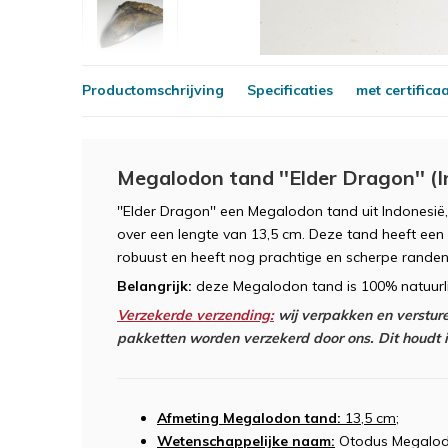
Productomschrijving
Specificaties
met certifica
Megalodon tand ''Elder Dragon'' (I
''Elder Dragon'' een Megalodon tand uit Indonesië
over een lengte van 13,5 cm. Deze tand heeft een pr
robuust en heeft nog prachtige en scherpe randen
Belangrijk:
deze Megalodon tand is 100% natuurlij
Verzekerde verzending:
wij verpakken en versture
pakketten worden verzekerd door ons. Dit houdt in
Afmeting Megalodon tand:
13,5 cm
;
Wetenschappelijke naam:
Otodus Megalod