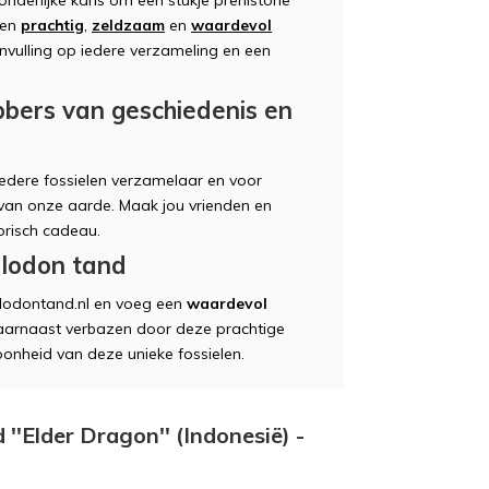
een
prachtig
,
zeldzaam
en
waardevol
nvulling op iedere verzameling en een
bbers van geschiedenis en
edere fossielen verzamelaar en voor
 van onze aarde. Maak jou vrienden en
orisch cadeau.
lodon tand
lodontand.nl en voeg een
waardevol
e daarnaast verbazen door deze prachtige
hoonheid van deze unieke fossielen.
''Elder Dragon'' (Indonesië) -