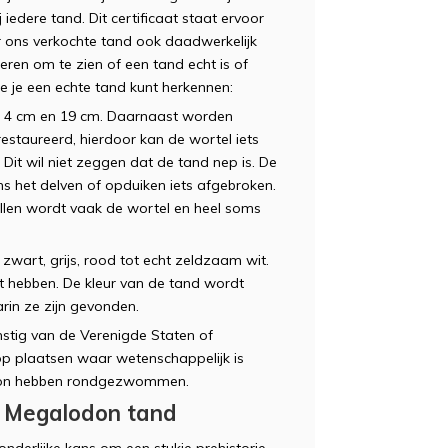
bij iedere tand. Dit certificaat staat ervoor
 ons verkochte tand ook daadwerkelijk
ieren om te zien of een tand echt is of
 je een echte tand kunt herkennen:
 4 cm en 19 cm. Daarnaast worden
staureerd, hierdoor kan de wortel iets
 Dit wil niet zeggen dat de tand nep is. De
ns het delven of opduiken iets afgebroken.
tellen wordt vaak de wortel en heel soms
wart, grijs, rood tot echt zeldzaam wit.
t hebben. De kleur van de tand wordt
rin ze zijn gevonden.
mstig van de Verenigde Staten of
p plaatsen waar wetenschappelijk is
odon hebben rondgezwommen.
en Megalodon tand
nderlijke kans om een stukje prehistorie