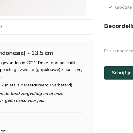
Gróótste
Beoordeli
at
Er zijn nog ge
ndonesië) - 13,5 cm
, gevonden in 2021. Deze tand beschikt
achtige zwarte (grijsblauwe) kleur, is vrij
Schrijf j
.
k (niets is gerestaureerd / verbeterd).
n de tand zorgvuldig en al onze
: géén risico voor jou.
on;