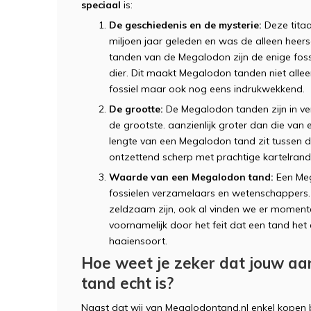
speciaal
is:
De geschiedenis en de mysterie:
Deze titaa
miljoen jaar geleden en was de alleen heer
tanden van de Megalodon zijn de enige fossi
dier. Dit maakt Megalodon tanden niet alle
fossiel maar ook nog eens indrukwekkend.
De grootte:
De Megalodon tanden zijn in ve
de grootste. aanzienlijk groter dan die va
lengte van een Megalodon tand zit tussen d
ontzettend scherp met prachtige kartelrande
Waarde van een Megalodon tand:
Een Meg
fossielen verzamelaars en wetenschappers
zeldzaam zijn, ook al vinden we er moment
voornamelijk door het feit dat een tand het 
haaiensoort.
Hoe weet je zeker dat jouw a
tand echt is?
Naast dat wij van Megalodontand.nl enkel kopen b