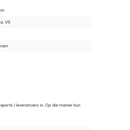
 cm
da, VS
gram
perts / leveranciers in. Op die manier kun