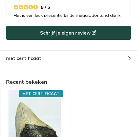
5 / 5
Het is een leuk presentje bij de megalodontand die ik
besteld had. Ik heb het flesje met haaientanden
gegeven aan mijn buurjongetje van 9 die is er
Schrijf je eigen review
helemaal gek van. Ik denk dat hij ook een
toekomstige megalodontand koper gaat worden.
met certificaat
Door
Natascha Geier
- 09-11-2022 16:01
5 / 5
Zahn sieht genau wie abgebildet aus. Lieferung sehr
Recent bekeken
schnell. e-Mail Kontakt wegen von mir vergessenem
Echtheitszertifikat rasch beantwortet. Kann den Shop
MET CERTIFICAAT
auf alle Fälle weiterempfehlen!
Door
Alberto
- 09-11-2022 15:45
4 / 5
I gave it four stars solely because of the ninety