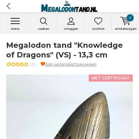
0
menu
zoeken
inloggen
wishlist
winkelwagen
Megalodon tand "Knowledge
of Dragons" (VS) - 13,3 cm
(1)
Aan verlanglijst toevoegen
MET CERTIFICAAT