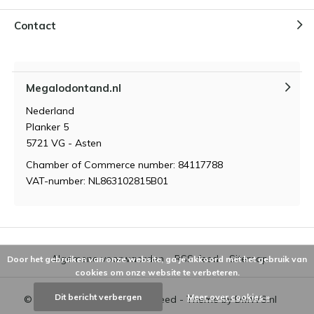
Contact
Megalodontand.nl
Nederland
Planker 5
5721 VG - Asten
Chamber of Commerce number: 84117788
VAT-number: NL863102815B01
Algemene voorwaarden
RSS-feed
Sitemap
Door het gebruiken van onze website, ga je akkoord met het gebruik van
cookies om onze website te verbeteren.
Dit bericht verbergen
Meer over cookies »
© 2026 - Powered by
Lightspeed
- Theme by
DMWS.nl