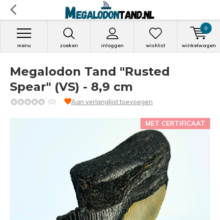
0
menu
zoeken
inloggen
wishlist
winkelwagen
Megalodon Tand "Rusted
Spear" (VS) - 8,9 cm
(0)
Aan verlanglijst toevoegen
MET CERTIFICAAT