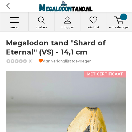
0
menu
zoeken
inloggen
wishlist
winkelwagen
Megalodon tand ''Shard of
Eternal'' (VS) - 14,1 cm
(0)
Aan verlanglijst toevoegen
MET CERTIFICAAT