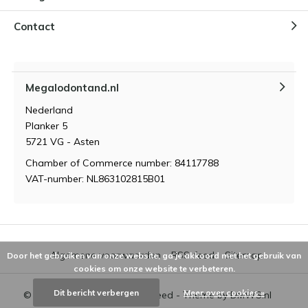
Contact
Megalodontand.nl
Nederland
Planker 5
5721 VG - Asten
Chamber of Commerce number: 84117788
VAT-number: NL863102815B01
Algemene voorwaarden
RSS-feed
Sitemap
Door het gebruiken van onze website, ga je akkoord met het gebruik van
cookies om onze website te verbeteren.
Dit bericht verbergen
Meer over cookies »
© 2026 - Powered by
Lightspeed
- Theme by
DMWS.nl