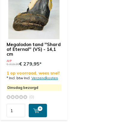
Megalodon tand ''Shard
of Eternal'' (VS) - 14,1
cm
AVP
€ 279,95*
€ 319,95
1 op voorraad, wees snel!
* Incl. btw Incl.
Verzendkosten
Dinsdag bezorgd
(0)