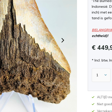
'The Burned
Indonesië. D
inch) met ee
tand is gefo
BELANGRIJ
echtheid)!
€ 449,
* Incl. btw, I
ALTIJD me
Niet goed
Verzekerd