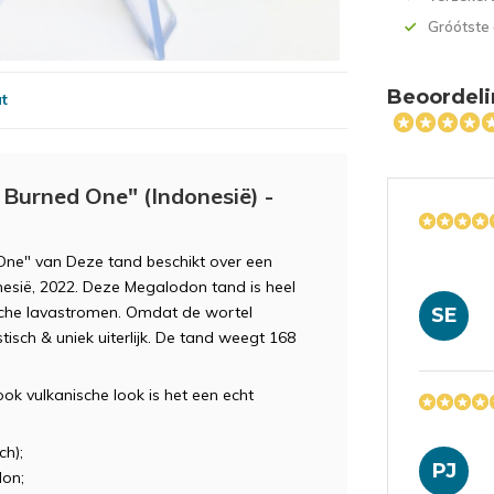
Gróótste
Beoordeli
at
Burned One" (Indonesië) -
One" van Deze tand beschikt over een
onesië, 2022. Deze Megalodon tand is heel
sche lavastromen. Omdat de wortel
SE
isch & uniek uiterlijk. De tand weegt 168
ook vulkanische look is het een echt
ch);
PJ
on;