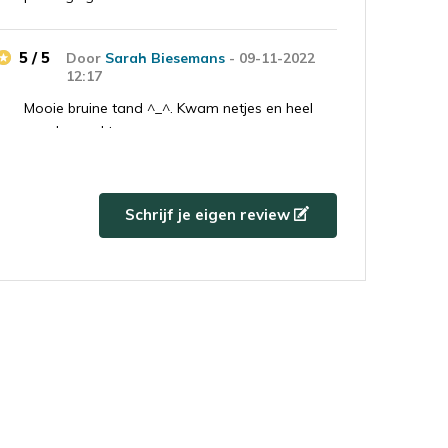
5 / 5
Door
Sarah Biesemans
- 09-11-2022
12:17
Mooie bruine tand ^_^. Kwam netjes en heel
goed verpakt aan.
5 / 5
Door
Rob B.
- 31-08-2022 13:37
Schrijf je eigen review
Top bedrijf en zeer goede service. Vriendelijk
personeel komen hun woord na leveren top
producten en mocht er een probleem optreden
dan wordt het snel opgelost. Zeer
betrouwbaar aanrader.
5 / 5
Door
Arjen van Klinken
- 10-08-2022
11:45
Megalodon tand gekocht, mooi ding en goed