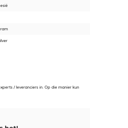
esië
gram
ilver
perts / leveranciers in. Op die manier kun