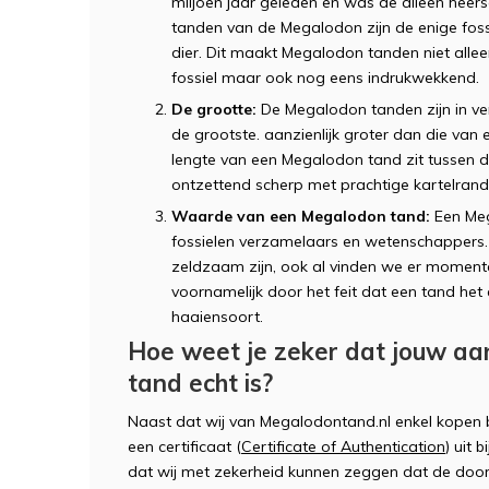
miljoen jaar geleden en was de alleen heer
tanden van de Megalodon zijn de enige fossi
dier. Dit maakt Megalodon tanden niet alle
fossiel maar ook nog eens indrukwekkend.
De grootte:
De Megalodon tanden zijn in ve
de grootste. aanzienlijk groter dan die va
lengte van een Megalodon tand zit tussen d
ontzettend scherp met prachtige kartelrande
Waarde van een Megalodon tand:
Een Meg
fossielen verzamelaars en wetenschappers
zeldzaam zijn, ook al vinden we er moment
voornamelijk door het feit dat een tand het 
haaiensoort.
Hoe weet je zeker dat jouw a
tand echt is?
Naast dat wij van Megalodontand.nl enkel kopen b
een certificaat (
Certificate of Authentication
) uit 
dat wij met zekerheid kunnen zeggen dat de door