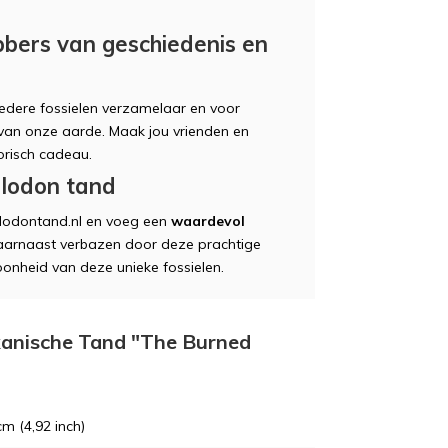
bbers van geschiedenis en
edere fossielen verzamelaar en voor
 van onze aarde. Maak jou vrienden en
orisch cadeau.
lodon tand
lodontand.nl en voeg een
waardevol
e daarnaast verbazen door deze prachtige
hoonheid van deze unieke fossielen.
lkanische Tand "The Burned
cm (4,92 inch)