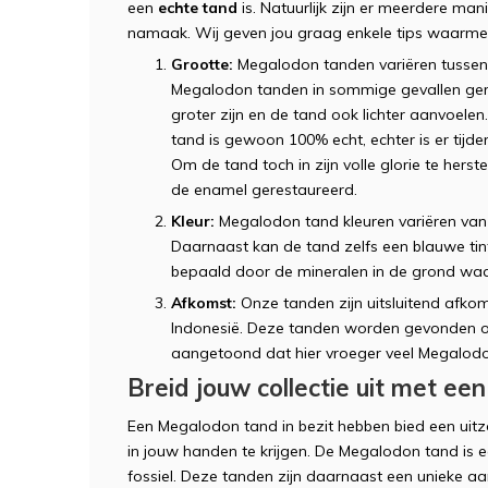
een
echte tand
is. Natuurlijk zijn er meerdere man
namaak. Wij geven jou graag enkele tips waarmee
Grootte:
Megalodon tanden variëren tussen
Megalodon tanden in sommige gevallen gere
groter zijn en de tand ook lichter aanvoelen.
tand is gewoon 100% echt, echter is er tijde
Om de tand toch in zijn volle glorie te hers
de enamel gerestaureerd.
Kleur:
Megalodon tand kleuren variëren van z
Daarnaast kan de tand zelfs een blauwe tin
bepaald door de mineralen in de grond waa
Afkomst:
Onze tanden zijn uitsluitend afko
Indonesië. Deze tanden worden gevonden o
aangetoond dat hier vroeger veel Megal
Breid jouw collectie uit met e
Een Megalodon tand in bezit hebben bied een uitzo
in jouw handen te krijgen. De Megalodon tand is 
fossiel. Deze tanden zijn daarnaast een unieke aa