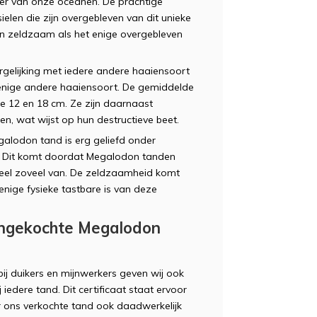
ser van onze oceanen. De prachtige
elen die zijn overgebleven van dit unieke
AV
en zeldzaam als het enige overgebleven
rgelijking met iedere andere haaiensoort
n enige andere haaiensoort. De gemiddelde
e 12 en 18 cm. Ze zijn daarnaast
n, wat wijst op hun destructieve beet.
alodon tand is erg geliefd onder
FD
. Dit komt doordat Megalodon tanden
eel zoveel van. De zeldzaamheid komt
enige fysieke tastbare is van deze
angekochte Megalodon
PC
ij duikers en mijnwerkers geven wij ook
bij iedere tand. Dit certificaat staat ervoor
 ons verkochte tand ook daadwerkelijk