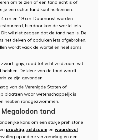
ieren om te zien of een tand echt is of
 je een echte tand kunt herkennen:
 4 cm en 19 cm. Daarnaast worden
staureerd, hierdoor kan de wortel iets
 Dit wil niet zeggen dat de tand nep is. De
ns het delven of opduiken iets afgebroken.
tellen wordt vaak de wortel en heel soms
wart, grijs, rood tot echt zeldzaam wit.
t hebben. De kleur van de tand wordt
rin ze zijn gevonden.
mstig van de Verenigde Staten of
p plaatsen waar wetenschappelijk is
odon hebben rondgezwommen.
en Megalodon tand
nderlijke kans om een stukje prehistorie
een
prachtig
,
zeldzaam
en
waardevol
nvulling op iedere verzameling en een