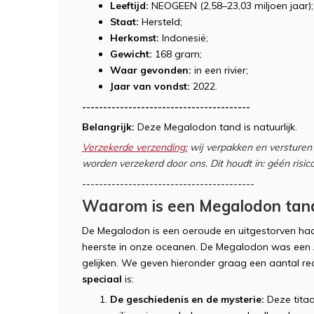
Leeftijd:
NEOGEEN (2,58–23,03 miljoen jaar);
Staat:
Hersteld;
Herkomst:
Indonesië;
Gewicht:
168 gram;
Waar gevonden:
in een rivier;
Jaar van vondst:
2022.
----------------------------------------
Belangrijk:
Deze Megalodon tand is natuurlijk.
Verzekerde verzending:
wij verpakken en versturen 
worden verzekerd door ons. Dit houdt in: géén risico
-----------------------------------------
Waarom is een Megalodon tand
De Megalodon is een oeroude en uitgestorven haa
heerste in onze oceanen. De Megalodon was een 
gelijken. We geven hieronder graag een aantal
speciaal
is:
De geschiedenis en de mysterie:
Deze titaa