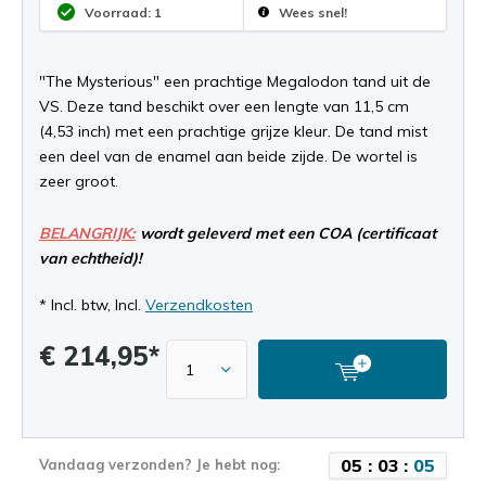
Voorraad: 1
Wees snel!
"The Mysterious" een prachtige Megalodon tand uit de
VS. Deze tand beschikt over een lengte van 11,5 cm
(4,53 inch) met een prachtige grijze kleur. De tand mist
een deel van de enamel aan beide zijde. De wortel is
zeer groot.
BELANGRIJK:
wordt geleverd met een COA (certificaat
van echtheid)!
* Incl. btw, Incl.
Verzendkosten
€ 214,95*
0
5
:
0
3
:
0
5
Vandaag verzonden? Je hebt nog: