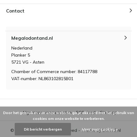
Contact
Megalodontand.nl
Nederland
Planker 5
5721 VG - Asten
Chamber of Commerce number: 84117788
VAT-number: NL863102815B01
Algemene voorwaarden
RSS-feed
Sitemap
Door het gebruiken van onze website, ga je akkoord met het gebruik van
cookies om onze website te verbeteren.
Dit bericht verbergen
Meer over cookies »
© 2026 - Powered by
Lightspeed
- Theme by
DMWS.nl