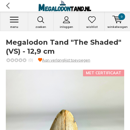
0
menu
zoeken
inloggen
wishlist
winkelwagen
Megalodon Tand "The Shaded"
(VS) - 12,9 cm
(0)
Aan verlanglijst toevoegen
MET CERTIFICAAT