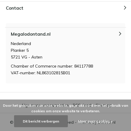
Contact
Megalodontand.nl
Nederland
Planker 5
5721 VG - Asten
Chamber of Commerce number: 84117788
VAT-number: NL863102815B01
Algemene voorwaarden
RSS-feed
Sitemap
Door het gebruiken van onze website, ga je akkoord met het gebruik van
cookies om onze website te verbeteren.
Dit bericht verbergen
Meer over cookies »
© 2026 - Powered by
Lightspeed
- Theme by
DMWS.nl