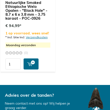
Natuurlijke Smoked
Ethiopische Welo
Opalen - "Black Hole" -
8.7 x 6 x 3.8 mm - 3.75
karaat - POC-0926
€ 94,99*
1 op voorraad, wees snel!
* Incl. btw Incl.
Verzendkosten
Maandag verzonden
(0)
Advies over de tanden?
Neem contact met ons op! Wij helpen je
graag verder.