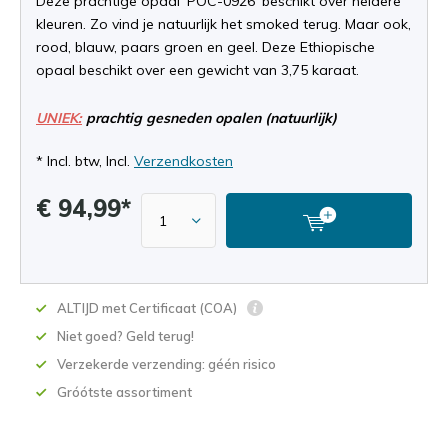
Deze prachtige opaal 'POC-0926' beschikt over heldere
kleuren. Zo vind je natuurlijk het smoked terug. Maar ook,
rood, blauw, paars groen en geel. Deze Ethiopische
opaal beschikt over een gewicht van 3,75 karaat.
UNIEK:
prachtig gesneden opalen (natuurlijk)
* Incl. btw, Incl.
Verzendkosten
€ 94,99*
ALTIJD met Certificaat (COA)
Niet goed? Geld terug!
Verzekerde verzending: géén risico
Gróótste assortiment