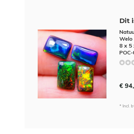
Dit 
Natuu
Welo 
8 x 5
POC-
€ 94
* Incl. b