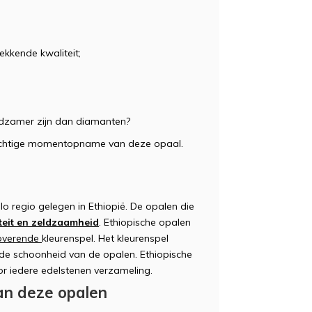
kkende kwaliteit;
eldzamer zijn dan diamanten?
prachtige momentopname van deze opaal.
o regio gelegen in Ethiopië. De opalen die
teit en zeldzaamheid
. Ethiopische opalen
overende
kleurenspel. Het kleurenspel
rde schoonheid van de opalen. Ethiopische
or iedere edelstenen verzameling.
an deze opalen