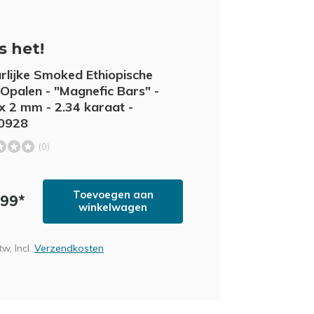
is het!
rlijke Smoked Ethiopische
Opalen - "Magnefic Bars" -
 x 2 mm - 2.34 karaat -
0928
(0)
Toevoegen aan
,99*
winkelwagen
tw, Incl.
Verzendkosten