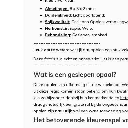
Kleur:
Vol kleur;
Afmetingen:
8 x 5 x 2 mm;
Duidelijkheid:
Licht doorlatend;
Snijkwaliteit:
Geslepen Opalen, verbazingwe
Herkomst:
Ethiopië, Welo;
Behandeling:
Geslepen, smoked.
---------------------------------------
Leuk om te weten:
wist jij dat opalen een stuk z
Deze foto's zijn echt en onbewerkt. Het is een 
---------------------------------------
Wat is een geslepen opaal?
Deze opalen zijn afkomstig uit de welbekende Wel
uit deze regio komen staan bekend om hun
kwali
zijn zo bijzonder dankzij hun kenmerkende en
bet
draagt natuurlijk een grote rol bij de ongeëvenaa
opalen zijn natuurlijk wel een ware toevoeging vo
Het betoverende kleurenspel v