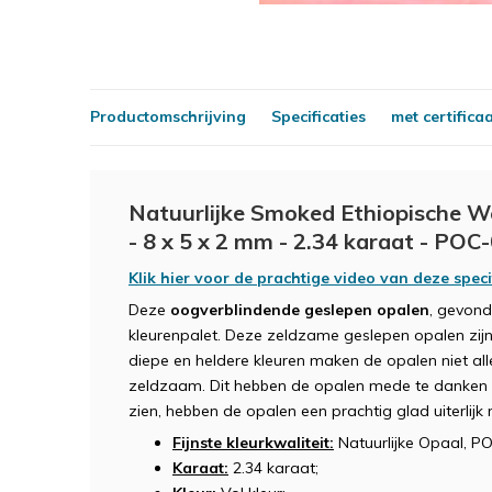
Productomschrijving
Specificaties
met certifica
Natuurlijke Smoked Ethiopische W
- 8 x 5 x 2 mm - 2.34 karaat - POC
Klik hier voor de prachtige video van deze spec
Deze
oogverblindende geslepen opalen
, gevond
kleurenpalet. Deze zeldzame geslepen opalen zijn 
diepe en heldere kleuren maken de opalen niet a
zeldzaam. Dit hebben de opalen mede te danken a
zien, hebben de opalen een prachtig glad uiterlijk
Fijnste kleurkwaliteit:
Natuurlijke Opaal, P
Karaat:
2.34 karaat;