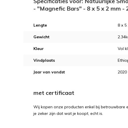
Specificaties voor: Natuurlijke S
- "Magnefic Bars" - 8 x 5 x 2 mm -
Lengte
8 x 5
Gewicht
2.34k
Kleur
Vol k
Vindplaats
Ethio
Jaar van vondst
2020
met certificaat
Wij kopen onze producten enkel bij betrouwbare ex
je zeker zijn dat wat je koopt, echt is.