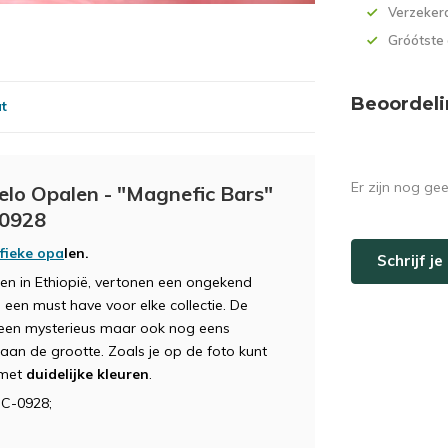
Verzekerd
Gróótste
Beoordeli
at
Er zijn nog ge
elo Opalen - "Magnefic Bars"
-0928
ifieke opa
len.
Schrijf j
en in Ethiopië, vertonen een ongekend
een must have voor elke collectie. De
lleen mysterieus maar ook nog eens
an de grootte. Zoals je op de foto kunt
 met
duidelijke kleuren
.
OC-0928;