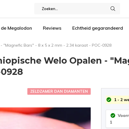
n de Megalodon
Reviews
Echtheid gegarandeerd
- "Magnefic Bars" - 8 x 5 x 2 mm - 2.34 karaat - POC-0928
iopische Welo Opalen - "Magne
-0928
ZELDZAMER DAN DIAMANTEN
1 - 2 w
Voor
1