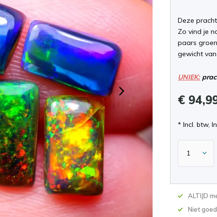
Deze pracht
Zo vind je n
paars groen
gewicht van
UNIEK:
prach
€ 94,9
* Incl. btw, I
ALTIJD me
Niet goed