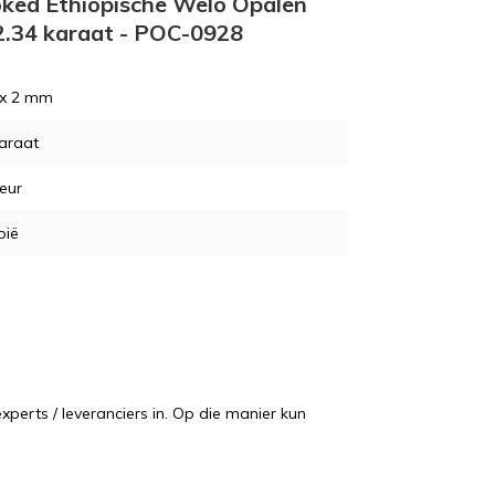
moked Ethiopische Welo Opalen
 2.34 karaat - POC-0928
 x 2 mm
araat
leur
pië
perts / leveranciers in. Op die manier kun