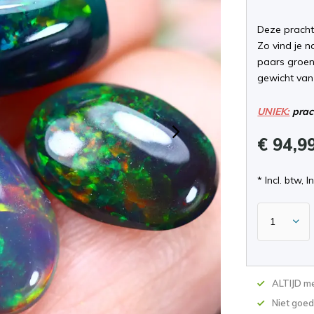
Deze pracht
Zo vind je n
paars groen
gewicht van
UNIEK:
prach
€ 94,9
* Incl. btw, I
ALTIJD me
Niet goed