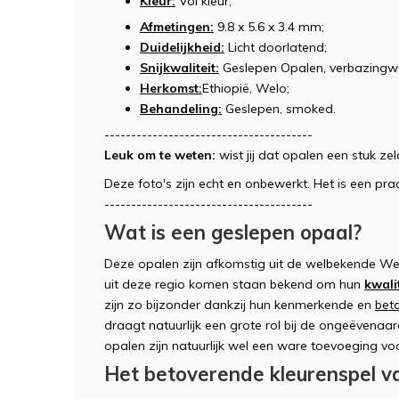
Kleur:
Vol kleur;
Afmetingen:
9.8 x 5.6 x 3.4 mm;
Duidelijkheid:
Licht doorlatend;
Snijkwaliteit:
Geslepen Opalen, verbazingwe
Herkomst:
Ethiopië, Welo;
Behandeling:
Geslepen, smoked.
---------------------------------------
Leuk om te weten:
wist jij dat opalen een stuk z
Deze foto's zijn echt en onbewerkt. Het is een 
---------------------------------------
Wat is een geslepen opaal?
Deze opalen zijn afkomstig uit de welbekende Wel
uit deze regio komen staan bekend om hun
kwali
zijn zo bijzonder dankzij hun kenmerkende en
bet
draagt natuurlijk een grote rol bij de ongeëvenaa
opalen zijn natuurlijk wel een ware toevoeging vo
Het betoverende kleurenspel v