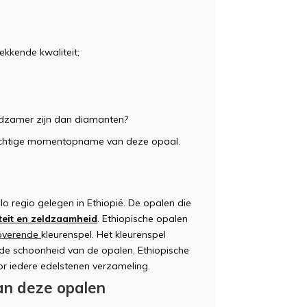
kkende kwaliteit;
eldzamer zijn dan diamanten?
prachtige momentopname van deze opaal.
o regio gelegen in Ethiopië. De opalen die
teit en zeldzaamheid
. Ethiopische opalen
overende
kleurenspel. Het kleurenspel
rde schoonheid van de opalen. Ethiopische
or iedere edelstenen verzameling.
an deze opalen