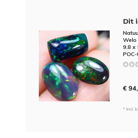
Dit 
Natuu
Welo 
9.8 x
POC-
€ 94
* Incl. b