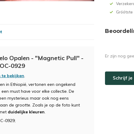
Verzekerd
Gróótste
Beoordeli
at
Er zijn nog ge
lo Opalen - "Magnetic Pull" -
 POC-0929
 te bekijken
.
Schrijf j
en in Ethiopië, vertonen een ongekend
een must have voor elke collectie. De
lleen mysterieus maar ook nog eens
an de grootte. Zoals je op de foto kunt
 met
duidelijke kleuren
.
OC-0929;