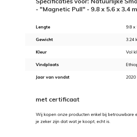
Specificaties voor: Natuurlijke S
- "Magnetic Pull" - 9.8 x 5.6 x 3.4
Lengte
9.8 x
Gewicht
3.24 
Kleur
Vol k
Vindplaats
Ethio
Jaar van vondst
2020
met certificaat
Wij kopen onze producten enkel bij betrouwbare ex
je zeker zijn dat wat je koopt, echt is.