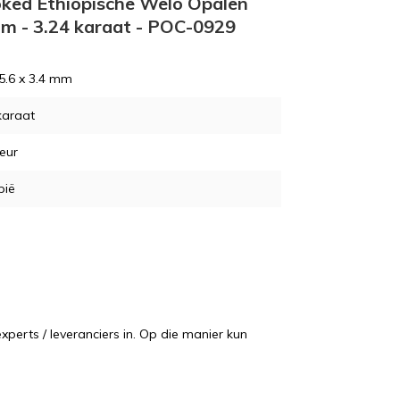
moked Ethiopische Welo Opalen
 mm - 3.24 karaat - POC-0929
 5.6 x 3.4 mm
karaat
leur
pië
perts / leveranciers in. Op die manier kun