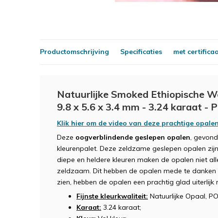
Productomschrijving
Specificaties
met certifica
Natuurlijke Smoked Ethiopische We
9.8 x 5.6 x 3.4 mm - 3.24 karaat -
Klik hier om de video van deze prachtige opalen
Deze
oogverblindende geslepen opalen
, gevond
kleurenpalet. Deze zeldzame geslepen opalen zijn 
diepe en heldere kleuren maken de opalen niet a
zeldzaam. Dit hebben de opalen mede te danken a
zien, hebben de opalen een prachtig glad uiterlijk
Fijnste kleurkwaliteit:
Natuurlijke Opaal, P
Karaat:
3.24 karaat;