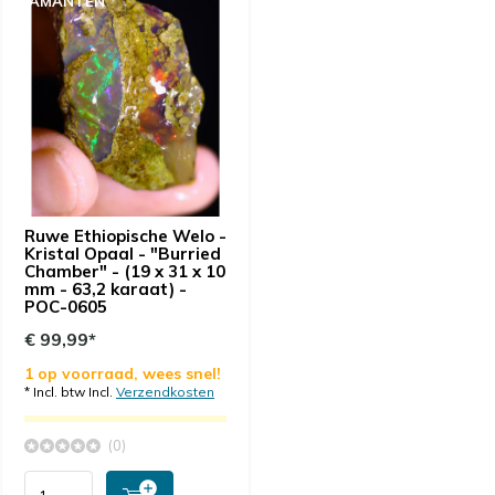
DIAMANTEN
Ruwe Ethiopische Welo -
Kristal Opaal - "Burried
Chamber" - (19 x 31 x 10
mm - 63,2 karaat) -
POC-0605
€ 99,99*
1 op voorraad, wees snel!
* Incl. btw Incl.
Verzendkosten
(0)