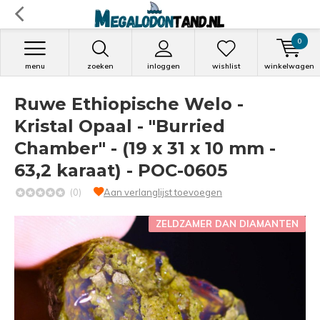
0
menu
zoeken
inloggen
wishlist
winkelwagen
Ruwe Ethiopische Welo -
Kristal Opaal - "Burried
Chamber" - (19 x 31 x 10 mm -
63,2 karaat) - POC-0605
(0)
Aan verlanglijst toevoegen
ZELDZAMER DAN DIAMANTEN