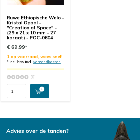
Ruwe Ethiopische Welo -
Kristal Opaal -
"Creation of Space" -
(29 x 21 x 10 mm - 27
karaat) - POC-0604
€ 69,99*
1 op voorraad, wees snel!
* Incl. btw Incl.
Verzendkosten
(0)
Advies over de tanden?