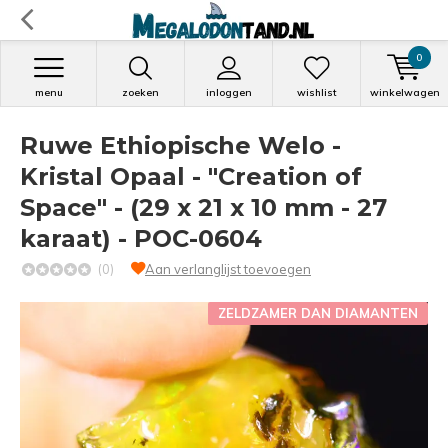
0
menu
zoeken
inloggen
wishlist
winkelwagen
Ruwe Ethiopische Welo -
Kristal Opaal - "Creation of
Space" - (29 x 21 x 10 mm - 27
karaat) - POC-0604
(0)
Aan verlanglijst toevoegen
ZELDZAMER DAN DIAMANTEN