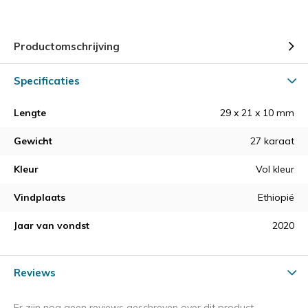
Productomschrijving
Specificaties
Lengte
29 x 21 x 10 mm
Gewicht
27 karaat
Kleur
Vol kleur
Vindplaats
Ethiopië
Jaar van vondst
2020
Reviews
Er zijn nog geen reviews geschreven over dit product.