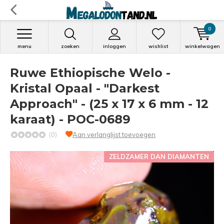
0
menu
zoeken
inloggen
wishlist
winkelwagen
Ruwe Ethiopische Welo -
Kristal Opaal - "Darkest
Approach" - (25 x 17 x 6 mm - 12
karaat) - POC-0689
(0)
Aan verlanglijst toevoegen
ZELDZAMER DAN DIAMANTEN